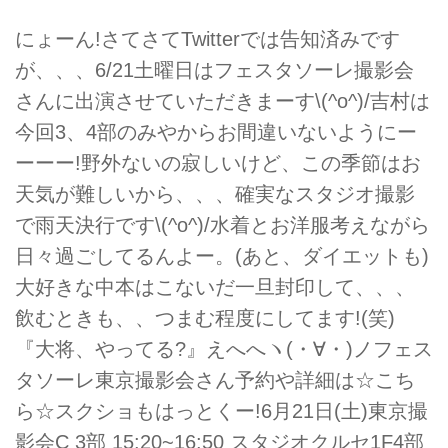
にょーん!さてさてTwitterでは告知済みです
が、、、6/21土曜日はフェスタソーレ撮影会
さんに出演させていただきまーす\(^o^)/吉村は
今回3、4部のみやからお間違いないようにー
ーーー!野外ないの寂しいけど、この季節はお
天気が難しいから、、、確実なスタジオ撮影
で雨天決行です\(^o^)/水着とお洋服考えながら
日々過ごしてるんよー。(あと、ダイエットも)
大好きな中本はこないだ一旦封印して、、、
飲むときも、、つまむ程度にしてます!(笑)
『大将、やってる?』えへへヽ(・∀・)ノフェス
タソーレ東京撮影会さん予約や詳細は☆こち
ら☆スクショもはっとくー!6月21日(土)東京撮
影会C 3部 15:20~16:50 スタジオクルセ1F4部