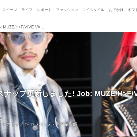
スイーツ
ライフ
レポート
ファッション
マイスタイル
おでかけ
ギフ
ストリートスナップ更新しました! Job: MUZE/H>F/VIVE VAGINA
ップ更新しました! Job: MUZE/H>F/V
4
ュースクリップ
@
カワコレメディア編集部