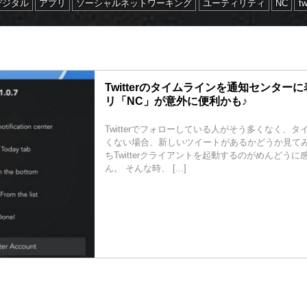
デジタル
アプリ
ソーシャルネットワーキング
ユーティリティ
NC
tw
Twitterのタイムラインを通知センター
リ「NC」が意外に便利かも♪
Twitterでフォローしている人がそう多くなく、
くない場合、新しいツイートがあるかどうか見て
ちTwitterクライアントを起動するのがめんどう
ん。 そんな時、 [...]