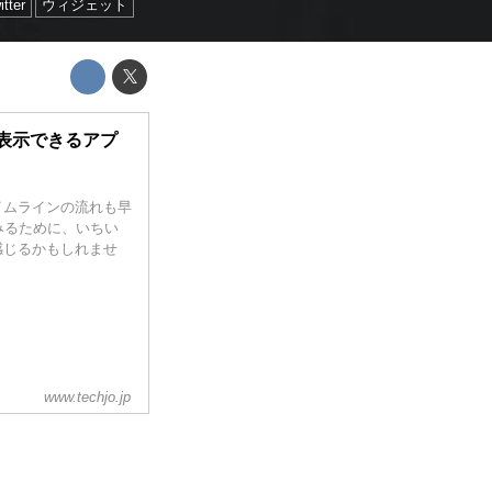
itter
ウィジェット
に表示できるアプ
タイムラインの流れも早
みるために、いちい
に感じるかもしれませ
www.techjo.jp