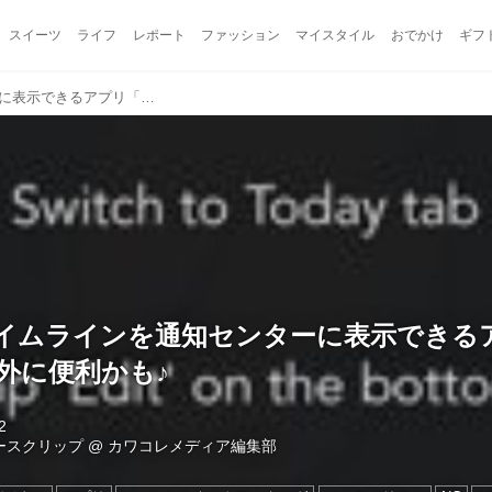
スイーツ
ライフ
レポート
ファッション
マイスタイル
おでかけ
ギフ
Twitterのタイムラインを通知センターに表示できるアプリ「NC」が意外に便利かも♪
rのタイムラインを通知センターに表示できる
外に便利かも♪
2
ュースクリップ
@
カワコレメディア編集部