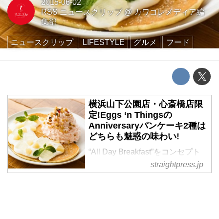
2015-06-02
RSS ニュースクリップ
@
カワコレメディア編
集部
ニュースクリップ
LIFESTYLE
グルメ
フード
横浜山下公園店・心斎橋店限
定!Eggs ‘n Thingsの
Anniversaryパンケーキ2種は
どちらも魅惑の味わい!
“All Day Breakfast”をコンセプト
に、朝に限らず、昼でも夜でも美
straightpress.jp
味しくてボリューム感のあるブレ
ックファーストメニューが楽しめ
るEggs ‘n Thingsがハワイで誕生
したのは、1974年。以来40年以