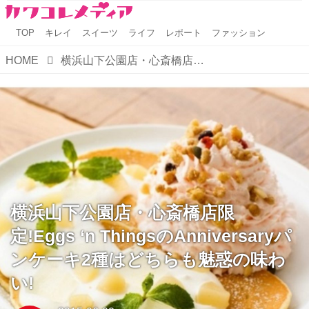
TOP
キレイ
スイーツ
ライフ
レポート
ファッション
HOME
横浜山下公園店・心斎橋店限定!Eggs ‘n ThingsのAnniversaryパンケーキ2種はどちらも魅惑の味わい!
横浜山下公園店・心斎橋店限
定!Eggs ‘n ThingsのAnniversaryパ
ンケーキ2種はどちらも魅惑の味わ
い!