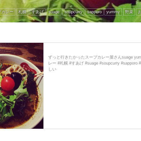
プカレー
札幌
すあげ
suage
soupcurry
sapporo
yummy
野菜
ずっと行きたかったスープカレー屋さんsuage yu
レー #札幌 #すあげ #suage #soupcurry #sappor
しい