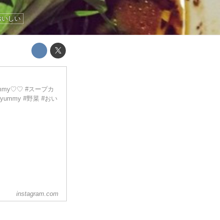
おいしい
mmy♡♡ #スープカ
o #yummy #野菜 #おい
instagram.com