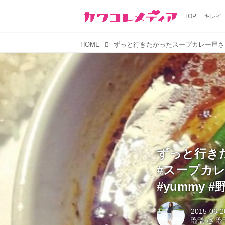
TOP
キレイ
HOME
ずっと行きた
#スープカレー 
#yummy 
2015-06-2
瑠璃
@
瑠