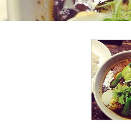
#ruri
フォト
スー