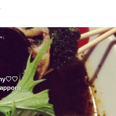
ト
my♡♡
apporo