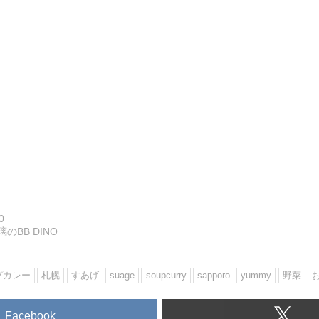
0
璃のBB DINO
プカレー
札幌
すあげ
suage
soupcurry
sapporo
yummy
野菜
Facebook