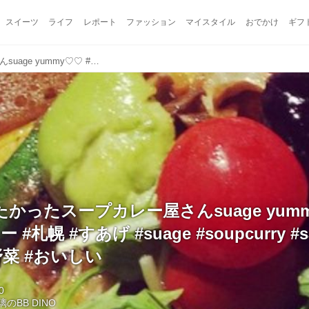
スイーツ
ライフ
レポート
ファッション
マイスタイル
おでかけ
ギフ
ずっと行きたかったスープカレー屋さんsuage yummy♡♡ #スープカレー #札幌 #すあげ #suage #soupcurry #sapporo #yummy #野菜 #おいしい
かったスープカレー屋さんsuage yum
#札幌 #すあげ #suage #soupcurry #s
#野菜 #おいしい
0
璃のBB DINO