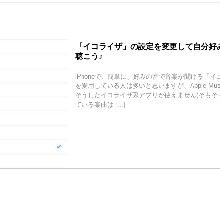
「イコライザ」の設定を変更して自分好
聴こう♪
iPhoneで、簡単に、好みの音で音楽が聞ける「
を愛用している人は多いと思いますが、Apple Mu
そうしたイコライザ系アプリが使えません(そもそ
ている楽曲は [...]