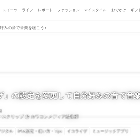
スイーツ
ライフ
レポート
ファッション
マイスタイル
おでかけ
ギフ
好みの音で音楽を聴こう♪
ザ」の設定を変更して自分好みの音で音楽
4
ュースクリップ
@
カワコレメディア編集部
デジタル
iPad設定・使い方・Tips
イコライザ
ミュージックアプリ