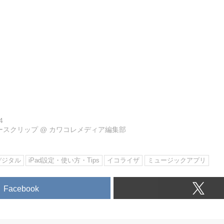
4
ュースクリップ
@
カワコレメディア編集部
デジタル
iPad設定・使い方・Tips
イコライザ
ミュージックアプリ
Facebook