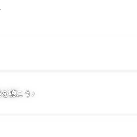
ト
を聴こう♪