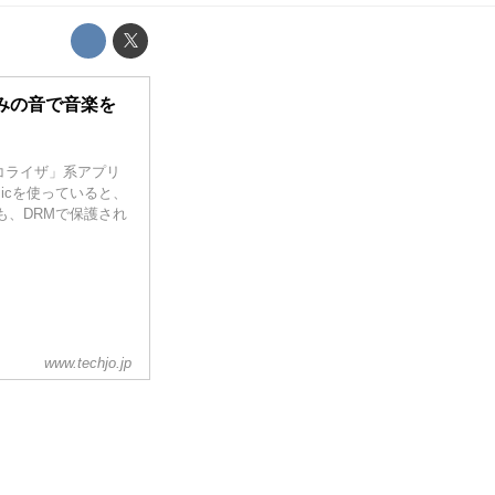
みの音で音楽を
イコライザ」系アプリ
sicを使っていると、
も、DRMで保護され
www.techjo.jp