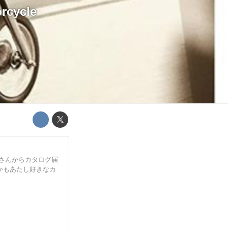
cycle
Nさんからカタログ届
した しかもあたし好きなカ