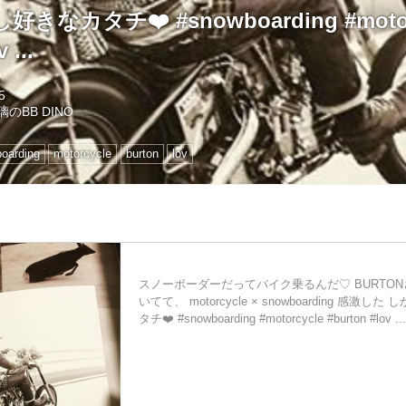
なカタチ❤️ #snowboarding #motor
 ...
5
璃のBB DINO
oarding
motorcycle
burton
lov
スノーボーダーだってバイク乗るんだ♡ BURTO
いてて、 motorcycle × snowboarding 感激
タチ❤️ #snowboarding #motorcycle #burton #lov ...