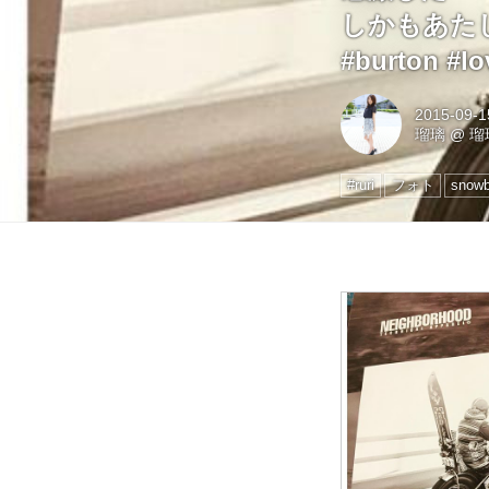
しかもあたし好き
#burton #lov
2015-09-1
瑠璃
@
瑠
#ruri
フォト
snowb