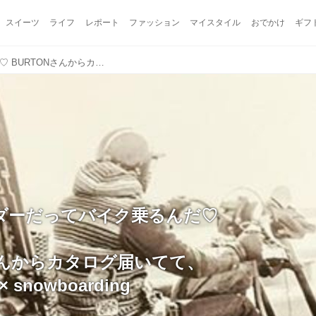
スイーツ
ライフ
レポート
ファッション
マイスタイル
おでかけ
ギフ
スノーボーダーだってバイク乗るんだ♡ BURTONさんからカタログ届いてて、 motorcycle × snowboarding 感激した しかもあたし好きなカタチ❤️ #snowboarding #motorcycle #burton #lov ...
ダーだってバイク乗るんだ♡
さんからカタログ届いてて、
 × snowboarding