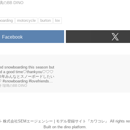
璃のBB DINO
oarding
motorcycle
burton
lov
Facebook
hed snowboarding this season but
ad a good time♡thankyou♡♡♡
来年みんなとスノーボードしたい
snowboarding #lovefriends
 ...
@ 瑠璃のBB DINO
14- 株式会社SEMエージェンシー | モデル登録サイト『カワコレ』 All rights rese
Built on
the dino platform
.