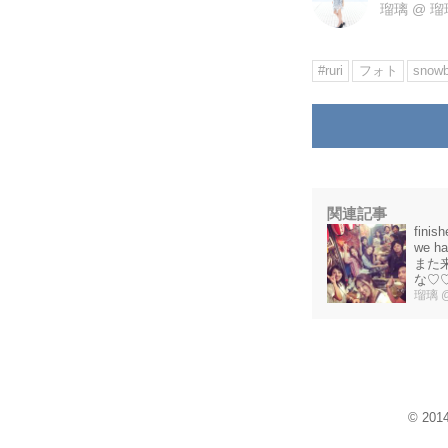
瑠璃
@
瑠
#ruri
フォト
snowb
関連記事
finis
we h
また
な♡♡ #
#goodt
瑠璃
© 20