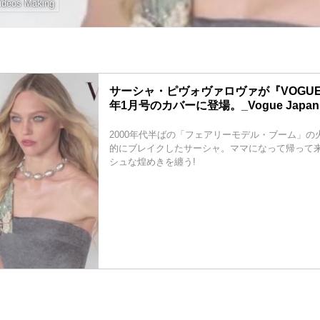
ideos Making
サーシャ・ピヴォヴァロヴァが『VOGUE J
年1月号のカバーに登場。_Vogue Japan
2000年代半ばの「フェアリーモデル・ブーム」の
的にブレイクし­たサーシャ。ママになって帰って
シュな煌めきを纏う!