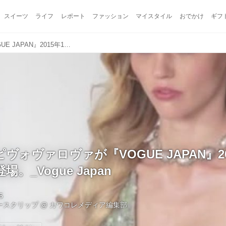
スイーツ
ライフ
レポート
ファッション
マイスタイル
おでかけ
ギフ
サーシャ・ピヴォヴァロヴァが『VOGUE JAPAN』2015年1月号のカバーに登場。_Vogue Japan
ヴォヴァロヴァが『VOGUE JAPAN』2
。_Vogue Japan
5
ュースクリップ
@
カワコレメディア編集部