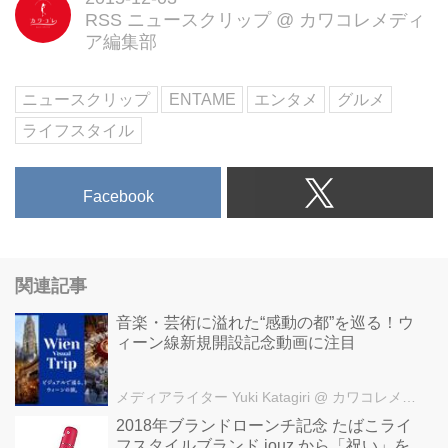
RSS ニュースクリップ
@
カワコレメディ
ア編集部
ニュースクリップ
ENTAME
エンタメ
グルメ
ライフスタイル
Facebook
関連記事
音楽・芸術に溢れた“感動の都”を巡る！ウ
ィーン線新規開設記念動画に注目
メディアライター Yuki Katagiri
@ カワコレメディア編集部
2018年ブランドローンチ記念 たばこライ
フスタイルブランド jouz から「祝い」を