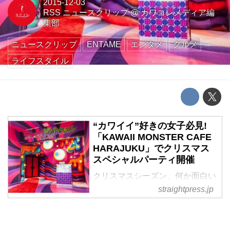
2015-12-03
RSS ニュースクリップ
@
カワコレメディア編
集部
ニュースクリップ
ENTAME
エンタメ
グルメ
ライフスタイル
“カワイイ”好きの女子必見!
「KAWAII MONSTER CAFE
HARAJUKU」でクリスマス
スペシャルパーティ開催
クリスマスシーズン、何か面白い
イベントがないかなあ、とお探し
straightpress.jp
なら、こちらのパーティはいか
が? Tokyo、Jakarta、New York、
Paris を拠点として活動するグロ