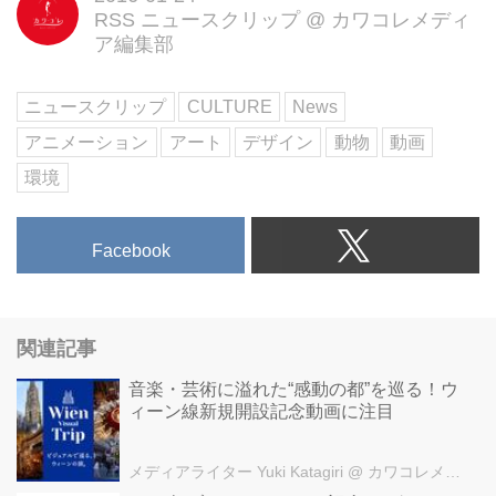
RSS ニュースクリップ
@
カワコレメディ
アニメーションにより一定の動き
ア編集部
が繰り返される様子は、私たち人
間の愚行に終わりがないことを象
徴しているかのよう。
ニュースクリップ
CULTURE
News
アートとしての美を放ちながら
アニメーション
アート
デザイン
動物
動画
も、どこか冷たく、物悲しいオー
ラを放つ動物たちの表情から、あ
環境
なたは何を感じたでしょうか?
世界が直面する環境問題を言葉以
Facebook
上に訴える、メッセージ性の強い
作品です。
Behance
https://www.behance.net/gallery/3
関連記事
2584937/Animated-Double-
Exposure-mages-by-using-
音楽・芸術に溢れた“感動の都”を巡る！ウ
Cinemagraph
ィーン線新規開設記念動画に注目
・アート(まとめ)
メディアライター Yuki Katagiri
@ カワコレメディア編集部