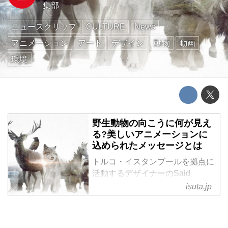
集部
ニュースクリップ
CULTURE
News
アニメーション
アート
デザイン
動物
動画
環境
野生動物の向こうに何が見え
る?美しいアニメーションに
込められたメッセージとは
トルコ・イスタンブールを拠点に
活動するデザイナーのSaid
Dagdevirenさんは、cinemagraph
isuta.jp
技術を使ったgifアニメーションを
発表しています。︎
・動物の中に風景が!?