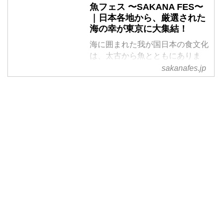
魚フェス 〜SAKANA FES〜
｜日本各地から、厳選された
海の幸が東京に大集結！
海に囲まれた我が国日本の食文化
は、太古から魚とともにありま
す。 魚は日本人の食文化に欠か
sakanafes.jp
せないものであり、日本人の魚文
化は、次世代へも受け継がれてゆ
くべきものです。日本全国の海産
物を実際に見て味わって体験する
場として、魚フェスは生まれまし
た。3月18日(金)〜4月3日(日)