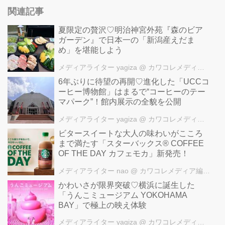
関連記事
夏限定の贅沢♡明治神宮外苑『森のビア
ガーデン』で日本一の「新潟産えだま
め」を堪能しよう
メディアライター yagiza
@ カワコレメディア編集部
6年ぶりに待望の再開♡進化した「UCCコ
ーヒー博物館」はまるで“コーヒーのテー
マパーク”！館内展示の全貌を公開
メディアライター yagiza
@ カワコレメディア編集部
ビタースイートな大人の味わいがこころ
まで満たす「スターバックス® COFFEE
OF THE DAY カフェモカ」新発売！
メディアライター nao
@ カワコレメディア編集部
かわいさが限界突破♡横浜に誕生した
「うんこミュージアム YOKOHAMA
BAY」で極上の映え体験
メディアライター yagiza
@ カワコレメディア編集部