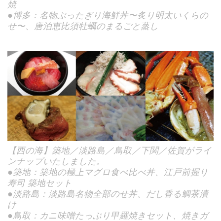
焼
●博多：名物ぶったぎり海鮮丼〜炙り明太いくらの
せ〜、唐泊恵比須牡蠣のまるごと蒸し
【西の海】築地／淡路島／鳥取／下関／佐賀がライ
ンナップいたしました。
●築地：築地の極上マグロ食べ比べ丼、江戸前握り
寿司 築地セット
●淡路島：淡路島名物全部のせ丼、だし香る鯛茶漬
け
●鳥取：カニ味噌たっぷり甲羅焼きセット、焼きガ