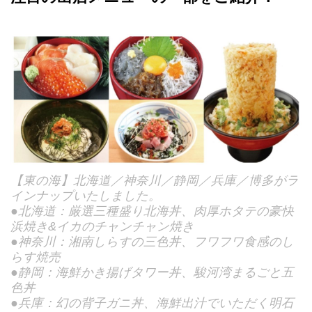
【東の海】北海道／神奈川／静岡／兵庫／博多がラ
インナップいたしました。
●北海道：厳選三種盛り北海丼、肉厚ホタテの豪快
浜焼き&イカのチャンチャン焼き
●神奈川：湘南しらすの三色丼、フワフワ食感のし
らす焼売
●静岡：海鮮かき揚げタワー丼、駿河湾まるごと五
色丼
●兵庫：幻の背子ガニ丼、海鮮出汁でいただく明石