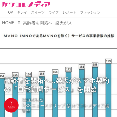
TOP
キレイ
スイーツ
ライフ
レポート
ファッション
HOME
高齢者を開拓へ...楽天がスマホ契約の「自宅訪問サービス」を開始
高齢者を開拓へ...楽天がスマホ契約
の「自宅訪問サービス」を開始
2016-05-23
RSS ニュースクリップ
@
カワコレメディア編
集部