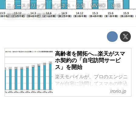
ニュースクリップ
ビジネス・企業
MVNO
出張
格安スマホ
楽天モバイル
高齢者を開拓へ...楽天がスマ
ホ契約の「自宅訪問サービ
ス」を開始
楽天モバイルが、プロのエンジニ
アが自宅に訪問してスマホの申込
み等を受け付けるサービスを始め
irorio.jp
た。 6月19日から全国展開スター
ト 楽天は23日、スマホの申込み
や乗換えサポート、電話回線の開
通作業等を自宅でプロのエンジニ
アが [...]