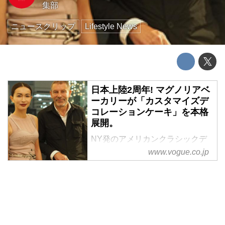
集部
ニュースクリップ
Lifestyle News
日本上陸2周年! マグノリアベ
ーカリーが「カスタマイズデ
コレーションケーキ」を本格
展開。
NY発のアメリカンクラシックデ
ザート専門店「マグノリアベーカ
www.vogue.co.jp
リー」が日本上陸2周年を記念し
て、「カスタマイズデコレーショ
ンケーキ」を6月17日(金)より本
格展開する。