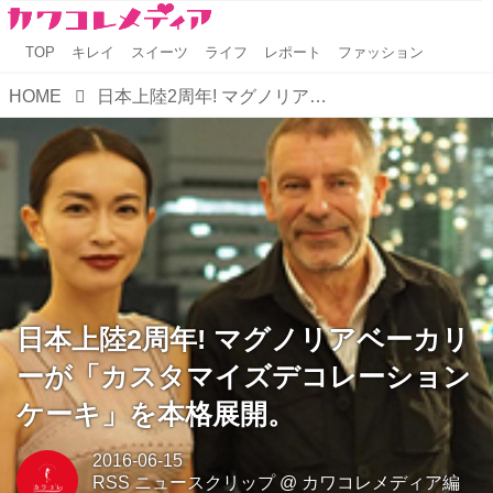
TOP
キレイ
スイーツ
ライフ
レポート
ファッション
HOME
日本上陸2周年! マグノリアベーカリーが「カスタマイズデコレーションケーキ」を本格展開。
日本上陸2周年! マグノリアベーカリ
ーが「カスタマイズデコレーション
ケーキ」を本格展開。
2016-06-15
RSS ニュースクリップ
@
カワコレメディア編