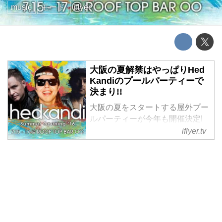
music
モード
iflyer
大阪の夏解禁はやっぱりHed
Kandiのプールパーティーで
決まり!!
大阪の夏をスタートする屋外プー
ルパーティーが今年も開催決定!
都会の喧騒の真ん中に現れたイビ
iflyer.tv
ザをイメージさせるRooftop Bar
OO。屋外プールフロアーにてUK
ブランド Hed Kandiが3日間にか
けてお届けするハウスミュージッ
クイベントがここに開催!