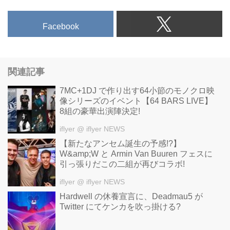
Facebook
関連記事
7MC+1DJ で作り出す64小節のモノクロ映
像シリーズのイベント【64 BARS LIVE】
8組の豪華出演陣決定!
iflyer
@ iflyer NEWS
【新たなアンセム誕生の予感!?】
W&amp;W と Armin Van Buuren フェスに
引っ張りだこの二組が再びコラボ!
iflyer
@ iflyer NEWS
Hardwell の休養宣言に、Deadmau5 が
Twitter にてケンカを吹っ掛ける?