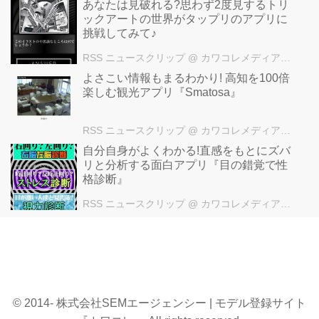
あなたは見破れる?思わず2度見するトリ
ックアートの世界がタップリのアプリに
挑戦してみて♪
RSS ニュースクリップ
@ カワコレメディア編集部
よさこい情報もまるわかり! 高知を100倍
楽しむ観光アプリ『Smatosa』
RSS ニュースクリップ
@ カワコレメディア編集部
自分自身がよくわかる!直感をもとにズバ
リと分析する面白アプリ『目の錯覚で性
格診断』
RSS ニュースクリップ
@ カワコレメディア編集部
© 2014- 株式会社SEMエージェンシー | モデル登録サイト