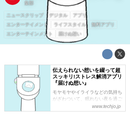
集部
ニュースクリップ
デジタル
アプリ
エンターテイメント
ライフスタイル
無料アプリ
エンターテインメント
届けぬ想い
伝えられない想いを綴って超
スッキリ!ストレス解消アプリ
『届けぬ想い』
モヤモヤやイライラなどの気持ち
がざわついて、眠れない夜を過ご
してはいませんか? 今回は、そん
www.techjo.jp
な言うに言えない気持ちをスッキ
リ解消できるアプリ『届けぬ想
い』を紹介いたします! メール形