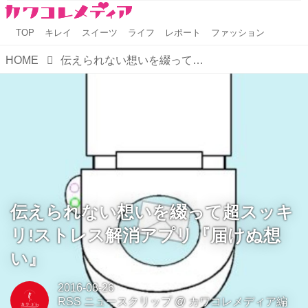
TOP
キレイ
スイーツ
ライフ
レポート
ファッション
HOME
伝えられない想いを綴って超スッキリ!ストレス解消アプリ『届けぬ想い』
伝えられない想いを綴って超スッキ
リ!ストレス解消アプリ『届けぬ想
い』
2016-08-26
RSS ニュースクリップ
@
カワコレメディア編