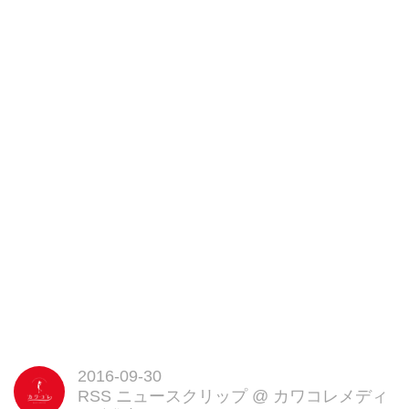
(税抜550円)。
ミルクゼリー、キャラメルムー
ス、りんごのシロップ漬けをとじ
込めたりんごゼリーを重ね、真っ
赤なりんごジュレで仕上げたとい
う、食べやすいカップデザートで
す。
りんごの爽やかな甘み&香りとキ
ャラメルムースのコクがよく合
い、これからの季節にピッタリの
味わいなのだとか。
りんごをイメージしたという丸み
を帯びた“ころん”としたフォルム
もキュートです。
『ミルショート』の新作2種も登
場!
また、9月30日には、進化系ショ
2016-09-30
ートケーキ『ミルショート』(税
RSS ニュースクリップ
@
カワコレメディ
抜450円)の新テイスト2品も登場