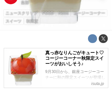
集部
ニュースクリップ
FOOD
News
コージーコーナー
スイーツ
秋限定
真っ赤なりんごがキュート♡
コージーコーナー秋限定スイ
ーツがおいしそう♪
9月30日から、銀座コージーコー
ナーに秋の限定スイーツが登場し
ます。
isuta.jp
目印は、真っ赤なりんご♡
9月30日から11月20日までの秋限
定で登場するのは、真っ赤なりん
ごが目を引く『りんごとナッツの
キャラメルクリームデザート』