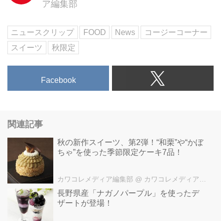
ア編集部
します。
今年6月に新発売された『ミルシ
ョート』は、その名の通り、ミル
ニュースクリップ
FOOD
News
コージーコーナー
フィーユのように層を重ねた“進
スイーツ
秋限定
化系ショートケーキ”です。
6月に発売された、いちご、メロ
ン、オレンジマンゴーに続き、秋
Facebook
冬の新作として「ぶどう」と「チ
ョコレート」の2種が登場しま
す。
▼『ミルショート(チョコレー
関連記事
ト)』
チョコチップ入りチョコ生クリー
秋の新作スイーツ、第2弾！“和栗”や“かぼ
ちゃ”を使った季節限定ケーキ7品！
ム、洋梨入りキャラメル生クリー
ム、ビターチョコクリームの3種
類をココアスポンジでサンド。
カワコレメディア編集部
@ カワコレメディア編集部
ホワイトチョコクランチの食感が
長野県産「ナガノパープル」を使ったデ
アクセントになった、チョコ好き
ザートが登場！
にはたまらないスイーツです。