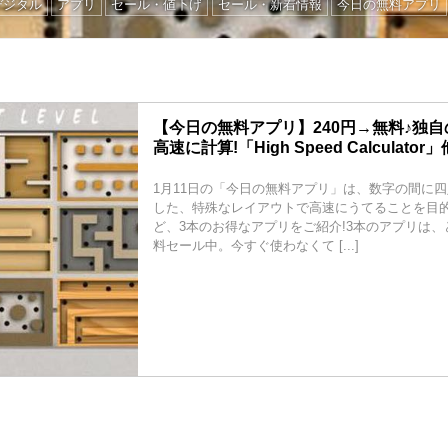
デジタル
アプリ
セール・値下げ
セール・新着情報
今日の無料アプリ
【今日の無料アプリ】240円→無料♪独
高速に計算!「High Speed Calculato
1月11日の「今日の無料アプリ」は、数字の間に
した、特殊なレイアウトで高速にうてることを目
ど、3本のお得なアプリをご紹介!3本のアプリは
料セール中。今すぐ使わなくて [...]