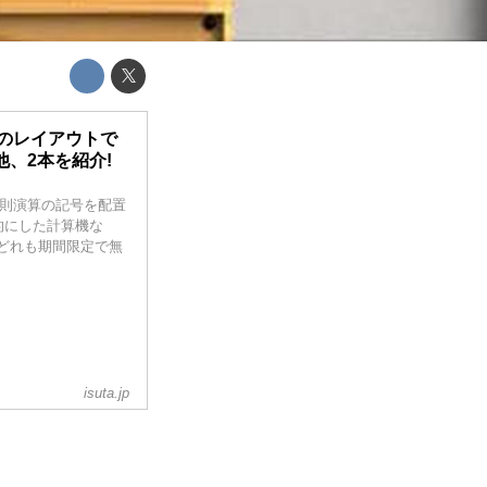
自のレイアウトで
r」他、2本を紹介!
四則演算の記号を配置
的にした計算機な
、どれも期間限定で無
isuta.jp