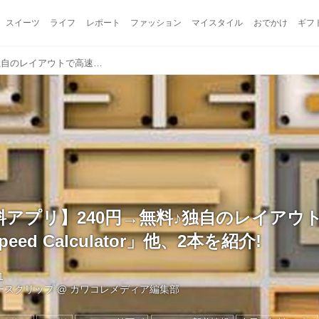
スイーツ
ライフ
レポート
ファッション
マイスタイル
おでかけ
ギフ
【今日の無料アプリ】240円→無料♪独自のレイアウトで高速に計算!「High Speed Calculator」他、2本を紹介!
料アプリ】240円→無料♪独自のレイアウ
Speed Calculator」他、2本を紹介!
1
ュースクリップ
@
カワコレメディア編集部