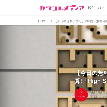
TOP
キレイ
HOME
【今日の無
算!「High 
2017-01-1
RSS ニ