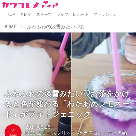
TOP
キレイ
スイーツ
ライフ
レポート
ファッション
HOME
ふわふわの淡雪みたい♡お茶をかけると色が変わる「わたあめレモネード」がフォトジェニック
ふわふわの淡雪みたい♡お茶をかけ
ると色が変わる「わたあめレモネー
ド」がフォトジェニック
2017-03-26
RSS ニュースクリップ
@
カワコレメディア編