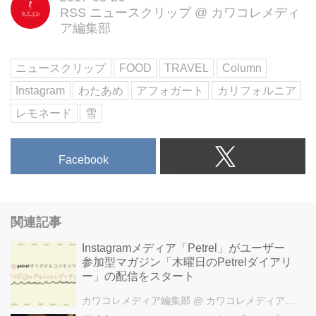
RSS ニュースクリップ
@
カワコレメディ
うほど、フォトジェニックなレモ
ア編集部
ネードなのです!
夏の暑い日にはアフォガード♪
ふわふわの雪を堪能できるメニュ
ニュースクリップ
FOOD
TRAVEL
Column
ーは、レモネード以外にもあるの
Instagram
わたあめ
アフォガート
カリフォルニア
だとか。
バニラアイスにエスプレッソをか
レモネード
雪
けて楽しむ「スノー・アフォガー
ト」は、降り積もった雪のような
見た目も涼しくて夏の暑い日にぴ
Facebook
ったり。
CAFE MAJIさん(@cafemaji)がシ
ェアした投稿 - 2013 9月 6 11:41
関連記事
午前 PDT
他にも、髪の毛がココアパウダー
Instagramメディア「Petrel」がユーザー
で描かれたホットチョコレートや
参加型マガジン「木曜日のPetrelダイアリ
フレッシュなベイクド・チーズケ
ー」の配信をスタート
ーキなど、思わず笑顔になってし
カワコレメディア編集部
@ カワコレメディア編集部
まいそうなスイーツがいっぱいで