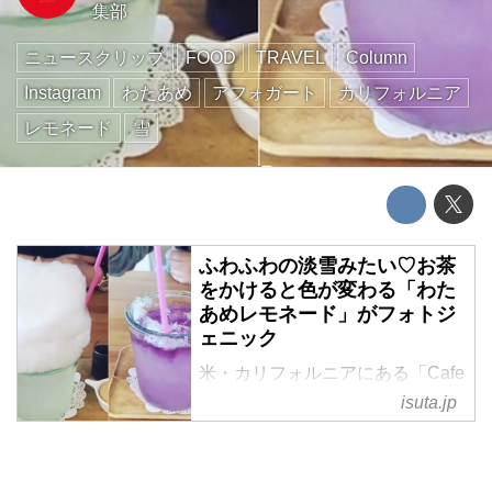
集部
ニュースクリップ
FOOD
TRAVEL
Column
Instagram
わたあめ
アフォガート
カリフォルニア
レモネード
雪
ふわふわの淡雪みたい♡お茶
をかけると色が変わる「わた
あめレモネード」がフォトジ
ェニック
米・カリフォルニアにある「Cafe
Maji」では、とってもフォトジェ
isuta.jp
ニックなレモネードを提供してい
ます。
雪の正体は「わたあめ」♡