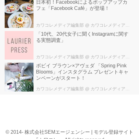
⽇本初！Facebookによるポップアップカ
す☆
フェ「Facebook Café」が登場！
CAFE MAJIさん(@cafemaji)がシ
ェアした投稿 - 2014 11月 5 10:40
午後 PST
カワコレメディア編集部
@ カワコレメディア編集部
CAFE MAJIさん(@cafemaji)がシ
「10代、20代女子に聞くInstagramに関す
ェアした投稿 - 2016 12月 10
る実態調査」
11:44午前 PST
グリーンたちがお出迎えしてくれ
カワコレメディア編集部
@ カワコレメディア編集部
るナチュラルな雰囲気の店内もス
ボビイ ブラウン×アヴェダ 「Spring Pink
テキ♡
Blooms」インスタグラム プレゼントキャ
CAFE MAJIさん(@cafemaji)がシ
ンペーンがスタート！
ェアした投稿 - 2016 6月 6 11:10
午前 PDT
カワコレメディア編集部
@ カワコレメディア編集部
とってもフォトジェニックなドリ
ンクやデザートを楽しめる「Cafe
Maji」。
CAFE MAJIさん(@cafemaji)がシ
ェアした投稿 - 2015 5月 9 3:46午
後 PDT
© 2014- 株式会社SEMエージェンシー | モデル登録サイト
カリフォルニアに旅行する機会が