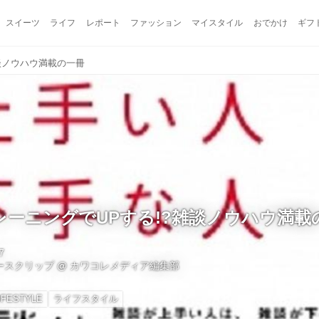
スイーツ
ライフ
レポート
ファッション
マイスタイル
おでかけ
ギフ
談ノウハウ満載の一冊
レーニングでUPする!?雑談ノウハウ満載
7
ュースクリップ
@
カワコレメディア編集部
IFESTYLE
ライフスタイル