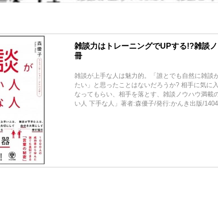
雑談力はトレーニングでUPする!?雑談
冊
雑談が上手な人は魅力的。「誰とでも自然に雑談
たい」と思ったことはないだろうか? 相手に気に
なってもらい、相手を落とす、雑談ノウハウ満載
い人 下手な人」著者:森優子/発行:かんき出版/1404円(