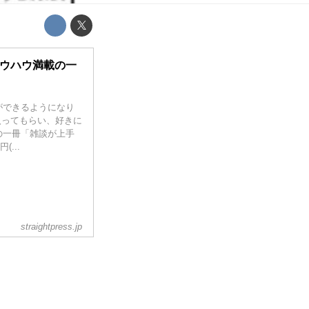
ノウハウ満載の一
ができるようになり
入ってもらい、好きに
の一冊「雑談が上手
...
straightpress.jp