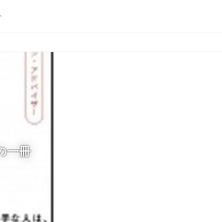
ト
の一冊