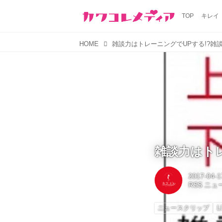
TOP
キレイ
HOME
雑談力はトレーニングでUPする!?雑
雑談力はト
2017-04-1
RSS ニ
ニュースクリップ
L