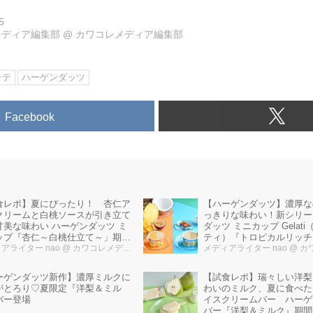
5
メディア編集部
@
カワコレメディア編集部
ラテ
ハーゲンダッツ
Facebook
食レポ】夏にぴったり！ 杏仁ア
【ハーゲンダッツ】濃厚な
クリームと白桃ソースが引き立て
っきりな味わい！新シリー
甘美な味わい ハーゲンダッツ ミ
ダッツ ミニカップ Gelat
ップ『杏仁～白桃仕立て～」期間
ティ）『トロピカルリッチ
新発売！
アライター nao
@ カワコレメディア編集部
ツ』『ソルティキャラメル
メディアライター nao
@ カワコ
オ』新発売
【試食レポ】瑞々しい洋梨
ーゲンダッツ新作】濃厚ミルクに
わいのミルク、夏に食べた
がとろり♡夏限定『洋梨＆ミル
イスクリームバー ハーゲ
バー登場
バー『洋梨＆ミルク』期間