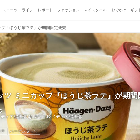
スイーツ
ライフ
レポート
ファッション
マイスタイル
おでかけ
ギフ
ップ『ほうじ茶ラテ』が期間限定発売
ッツ ミニカップ『ほうじ茶ラテ』が期間
5
メディア編集部
@
カワコレメディア編集部
ラテ
ハーゲンダッツ