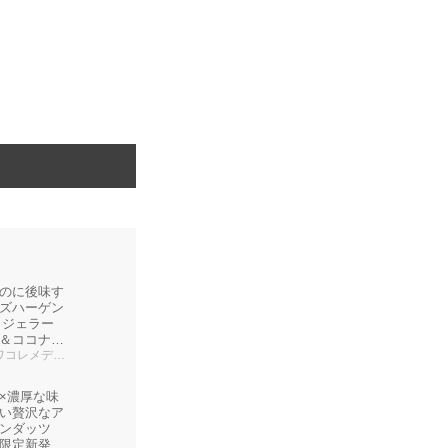
のに後味す
ズハーゲン
i（ジェラー
＆ココナッ
＆ピスタチ
レメディア編集部
×濃厚な味
い贅沢なア
ンダッツ
限定新発