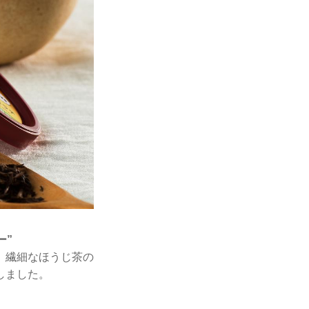
ー”
。繊細なほうじ茶の
しました。