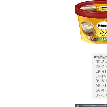
■商品情
【商 品
【種 類
【成 分】
【原材料
【内 容 量
【価 格
【発 売 
【販 売