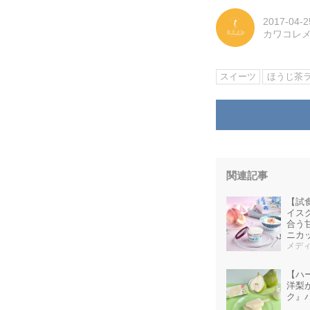
2017-04-2
カワコレ
スイーツ
ほうじ茶
関連記事
【試
イス
合う
ニカ
限定
メディ
【ハ
洋梨
ク』