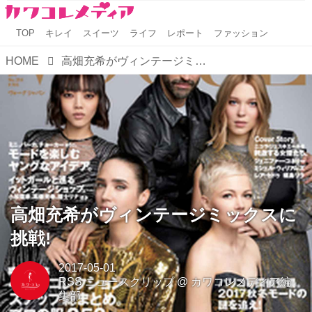
TOP
キレイ
スイーツ
ライフ
レポート
ファッション
HOME
高畑充希がヴィンテージミックスに挑戦!
高畑充希がヴィンテージミックスに
挑戦!
2017-05-01
RSS ニュースクリップ
@
カワコレメディア編
集部