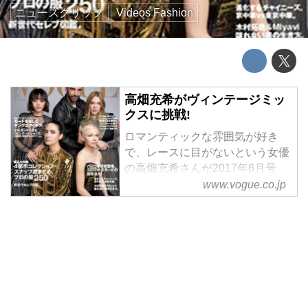
ニュースクリップ
Videos Fashion
高畑充希がヴィンテージミッ
クスに挑戦!
ロマンティックな雰囲気が好き
で、レースに目がないという女優
の高畑充希さんが2017年6月号
VOGUE JAPAN『イットガールと
www.vogue.co.jp
巡る、東京ヴィンテージ・クルー
ズ。』に登場。フェンディ
(FENDI)の牧歌的なムードのスカ
ートと、メンズのヴィンテージア
イテムをミックスしたオリジナル
スタイリングを披露してくれた。
撮影のメイキングシーンと、ヴィ