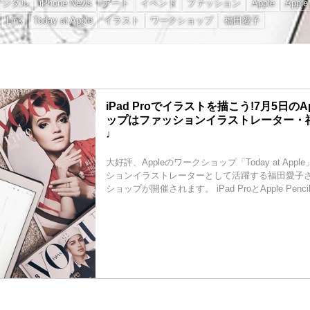
デジタル
iPhone News
アート
イベント
ファッション
Apple
Apple
Link
Today at Apple
イラスト
ワークショップ
福田愛子
iPad Proでイラストを描こう!7月5日のA
ップはファッションイラストレーター・
♩
大好評、Appleのワークショップ「Today at App
ションイラストレーターとして活躍する福田愛子
ショップが開催されます。 iPad ProとApple Pencilを