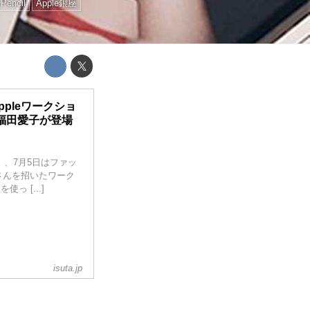
 Pencil
Apple銀座
ppleワークショ
福田愛子が登場
le」、7月5日はファッ
さんを招いたワーク
使っ [...]
isuta.jp