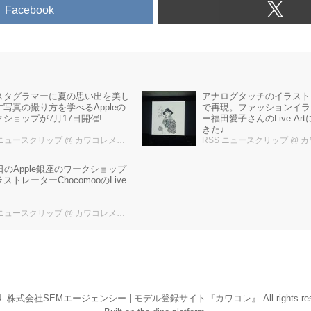
Facebook
アナログタッチのイラストもiP
スタグラマーに夏の思い出を美し
で再現。ファッションイラ
写真の撮り方を学べるAppleの
ー福田愛子さんのLive Ar
ショップが7月17日開催!
きた♩
 ニュースクリップ
@ カワコレメディア編集部
RSS ニュースクリップ
@ カワコ
日のApple銀座のワークショップ
ストレーターChocomooのLive
 ニュースクリップ
@ カワコレメディア編集部
14- 株式会社SEMエージェンシー | モデル登録サイト『カワコレ』 All rights rese