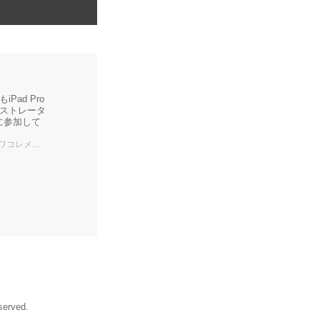
ad Pro
ストレータ
tに参加して
レメディア編集部
rved.