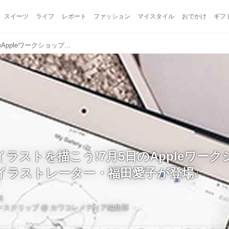
スイーツ
ライフ
レポート
ファッション
マイスタイル
おでかけ
ギフ
iPad Proでイラストを描こう!7月5日のAppleワークショップはファッションイラストレーター・福田愛子が登場♩
roでイラストを描こう!7月5日のAppleワー
イラストレーター・福田愛子が登場♩
3
ュースクリップ
@
カワコレメディア編集部