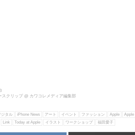
3
ュースクリップ
@
カワコレメディア編集部
デジタル
iPhone News
アート
イベント
ファッション
Apple
Apple
Link
Today at Apple
イラスト
ワークショップ
福田愛子