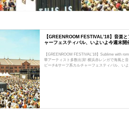
r
【GREENROOM FESTIVALʼ18】音
ャーフェスティバル、いよいよ今週末開催
【GREENROOM FESTIVALʼ18】Sublime with rom
華アーティスト多数出演! 横浜赤レンガで海風と
ビーチ&サーフ系カルチャーフェスティバル、いよ