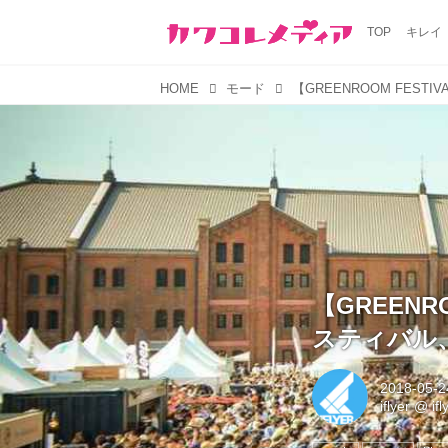
TOP
キレイ
HOME
モード
【GREENR
スティバル、
2018-05-2
iflyer
@
if