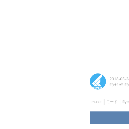
2018-05-2
iflyer
@
if
music
モード
iflye