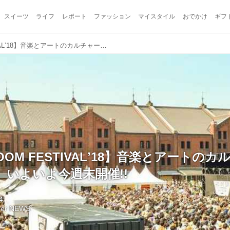
スイーツ
ライフ
レポート
ファッション
マイスタイル
おでかけ
ギフ
【GREENROOM FESTIVALʼ18】音楽とアートのカルチャーフェスティバル、いよいよ今週末開催!!
OOM FESTIVALʼ18】音楽とアートの
いよいよ今週末開催!!
4
lyer NEWS