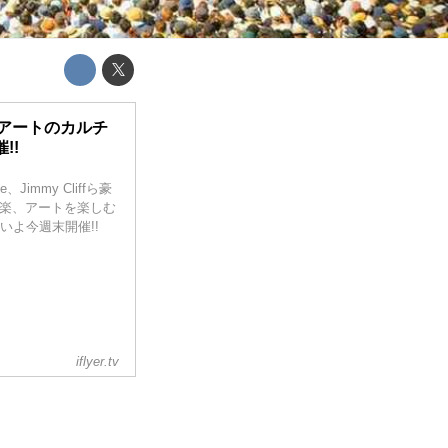
楽とアートのカルチ
!!
e、Jimmy Cliffら豪
音楽、アートを楽しむ
いよ今週末開催!!
iflyer.tv