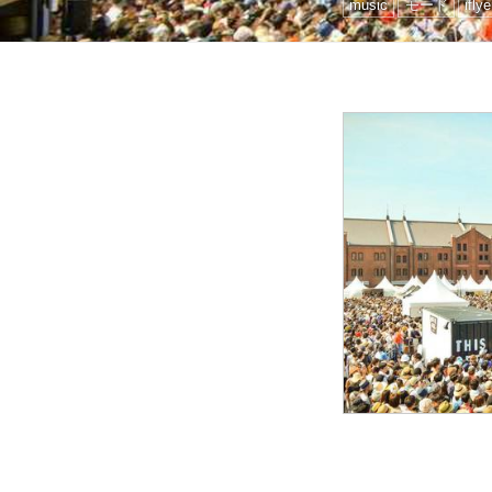
music
モード
iflye