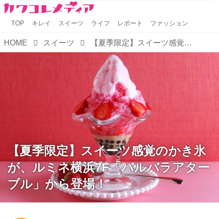
TOP
キレイ
スイーツ
ライフ
レポート
ファッション
HOME
スイーツ
【夏季限定】スイーツ感覚のかき氷が、ルミネ横浜7F「バルバラアターブル」から登場！
【夏季限定】スイーツ感覚のかき氷
が、ルミネ横浜7F「バルバラアター
ブル」から登場！