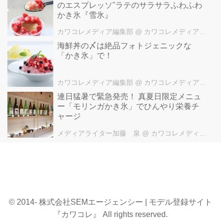
のエスプレッソ"ラテのサラサラふわふわ
かき氷『雪氷』
カワコレメディア編集部
@ カワコレメディア編集部
海鮮丼の〆は絶品フォトジェニックな
「かき氷」で！
カワコレメディア編集部
@ カワコレメディア編集部
連日猛暑で緊急発売！ 真夏日限定メニュ
ー「モリンガかき氷」でひんやり栄養チ
ャージ
メディアライター加藤 泉
@ カワコレメディア編集部
© 2014- 株式会社SEMエージェンシー | モデル登録サイト
『カワコレ』 All rights reserved.