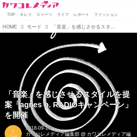
TOP
キレイ
スイーツ
ライフ
レポート
ファッション
HOME
モード
「音楽」を感じさせるスタイルを提案「agnes b. RADIOキャンペーン」を開催
「音楽」を感じさせるスタイルを提
案「agnes b. RADIOキャンペーン」
を開催
2018-09-17
カワコレメディア編集部
@
カワコレメディア編