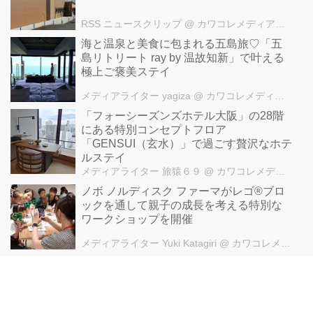
RSS ニュースクリップ
@ カワコレメディア編集部
海と温泉と美食に包まれる五島旅♡「五
島リトリート ray by 温故知新」で叶える
極上ご褒美ステイ
メディアライター yagiza
@ カワコレメディア編集部
「フォーシーズンズホテル大阪」の28階
にある特別コンセプトフロア
「GENSUI（玄水）」で過ごす贅沢なホテ
ルステイ
メディアライター 旅猿６９
@ カワコレメディア編集部
ノボ ノルディスク ファーマがレゴ®ブロ
ックを通して親子の成長を考える特別な
ワークショップを開催
メディアライター Yuki Katagiri
@ カワコレメディア編集部