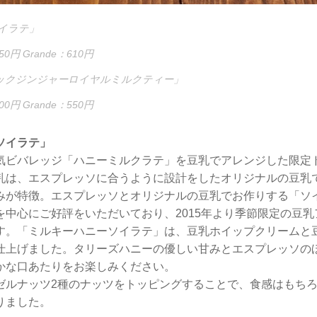
イラテ」
550円 Grande：610円
ブリックジンジャーロイヤルミルクティー」
500円 Grande：550円
ソイラテ」
気ビバレッジ「ハニーミルクラテ」を豆乳でアレンジした限定
乳は、エスプレッソに合うように設計をしたオリジナルの豆乳
みが特徴。エスプレッソとオリジナルの豆乳でお作りする「ソ
を中心にご好評をいただいており、2015年より季節限定の豆
す。「ミルキーハニーソイラテ」は、豆乳ホイップクリームと
仕上げました。タリーズハニーの優しい甘みとエスプレッソの
かな口あたりをお楽しみください。
ゼルナッツ2種のナッツをトッピングすることで、食感はもち
りました。