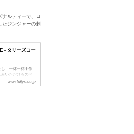
ズナルティーで、ロ
したジンジャーの刺
OFFEE - タリーズコー
及し、一杯一杯手作
しみいただけるスペ
ミール等、コーヒー
www.tullys.co.jp