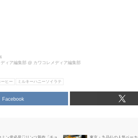
4
メディア編集部
@
カワコレメディア編集部
コーヒー
ミルキーハニーソイラテ
Facebook
東京・九品仏の人気ベーカ
コミン党必見♡リンツ新作「チョ