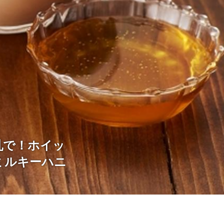
乳で！ホイッ
ミルキーハニ