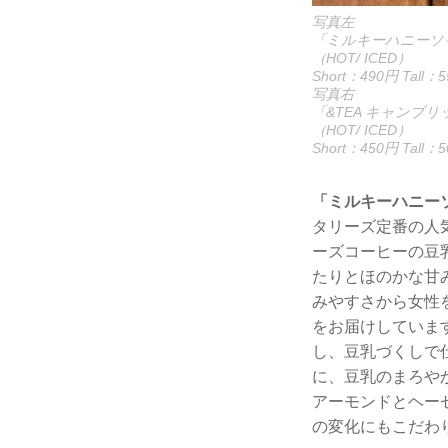
写真左
「ミルキーハニーソ
（HOT/ ICED）
Short：490円 Tall：
写真右
「&TEA キャン
（HOT/ ICED）
Short：450円 Tall：
「ミルキーハニー
タリーズ定番の人
ーズコーヒーの豆
たりとほのかな甘
みやすさから女性
をお届けしていま
し、豆乳づくしで
に、豆乳のまろや
アーモンドとヘー
の変化にもこだわ