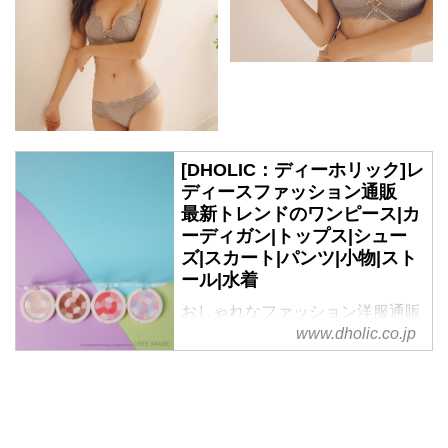
[DHOLIC：ディーホリック]レ
ディースファッション通販
最新トレンドのワンピース|カ
ーディガン|トップス|シュー
ズ|スカート|パンツ|小物|スト
ール|水着
おしゃれなファッション洋服通販
www.dholic.co.jp
サイトdholic。メンズからレディ
ースまで品揃え豊富。