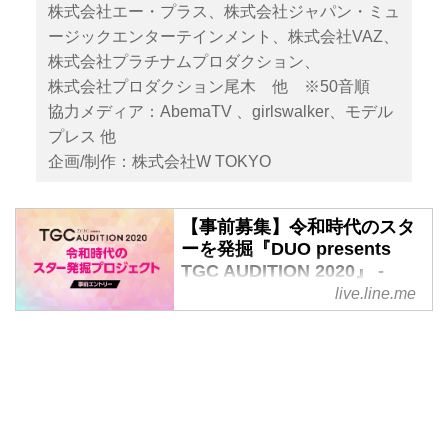
株式会社エー・プラス、株式会社ジャパン・ミュ
ージックエンターテインメント、株式会社VAZ、
株式会社プラチナムプロダクション、
株式会社プロダクション尾木 他 ※50音順
協力メディア：AbemaTV 、girlswalker、モデル
プレス 他
企画/制作：株式会社W TOKYO
【事前募集】令和時代のスタ
ーを発掘『DUO presents
TGC AUDITION 2020』 -
LINE LIVE（ラインライブ）|
live.line.me
国内最大級のライブ配信サー
ビス
いつでも、どこでも、無料でライ
ブ配信＆視聴可能！リアルタイム
にメッセージやハートを送って、
人気タレントやアーティストとの