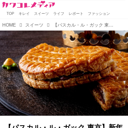
TOP
キレイ
スイーツ
ライフ
レポート
ファッション
HOME
スイーツ
【パスカル・ル・ガック 東京】新年を祝うガレット・デ・ロワが数量限定で初登場
【パスカル・ル・ガック 東京】新年