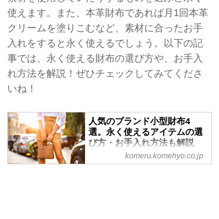
使えます。また、本革財布であれば月1回本革
クリームを塗りこむなど、素材に合ったお手
入れをすると永く使えるでしょう。以下の記
事では、永く使える財布の選び方や、お手入
れ方法を解説！ぜひチェックしてみてくださ
いね！
人気のブランド小型財布4
選。永く使えるアイテムの選
び方・お手入れ方法も解説
komeru.komehyo.co.jp
キャッシュレス化が進む今、持ち
歩きやすい小型財布が人気です。
ブランド別に見てみると、ルイ・
ヴィトンなどハイブランドの財布
は不動の人気を誇ります。また、
購入前に永く使える財布の選び方