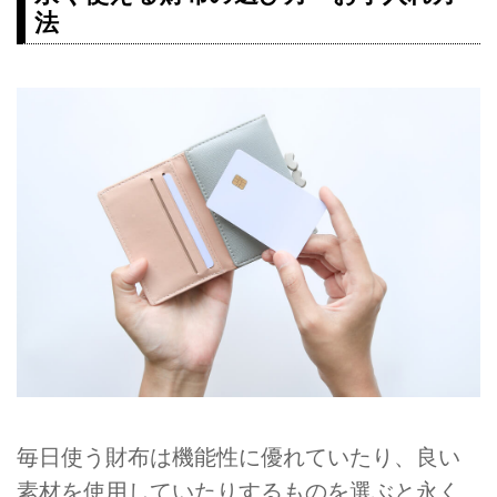
イント♡今回は、そんなミニ財布
法
のおすすめブランドをたっぷり紹
介します！お気に入りを見つけて
みてくださいね。
毎日使う財布は機能性に優れていたり、良い
素材を使用していたりするものを選ぶと永く