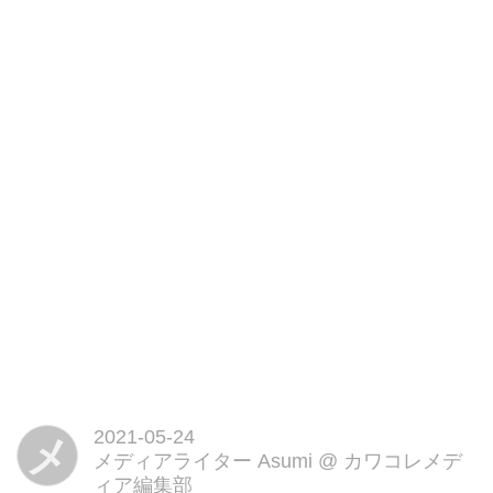
を覚えておくと、良質なアイテム
をずっと使えるでしょう。ここで
は人気ブランドの財布、永く使え
る財布の選び方・お手入れ方法な
どを紹介します。
2021-05-24
メ
メディアライター Asumi
@
カワコレメデ
ィア編集部