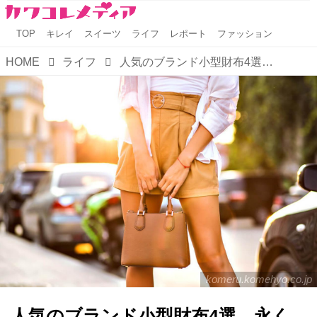
TOP
キレイ
スイーツ
ライフ
レポート
ファッション
HOME
ライフ
人気のブランド小型財布4選。永く使えるアイテムの選び方・お手入れ方法も解説
komeru.komehyo.co.jp
人気のブランド小型財布4選。永く