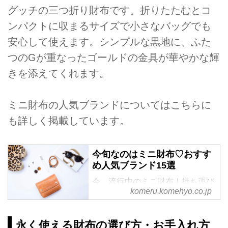
グッチの三つ折り財布です。折りたたむとコ
ンパクトに収まるサイズで小さなバッグでも
安心して使えます。シンプルな黒地に、ふた
つのGが重なったゴールドの金具が華やかな輝
きを添えてくれます。
ミニ財布の人気ブランドについてはこちらに
も詳しく掲載しています。
今旬なのはミニ財布♡おすす
め人気ブランド15選
今、流行中のミニ財布！持ち運び
komeru.komehyo.co.jp
が楽なので、1つあると重宝しま
すよ。さらに、ミニ財布は手が出
やすい価格であることも嬉しいポ
永く使える財布の選び方・お手入れ方