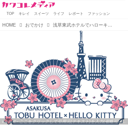
TOP
キレイ
スイーツ
ライフ
レポート
ファッション
HOME
おでかけ
浅草東武ホテルでハローキティ ルームに泊まろう♪
via text - ここをクリックして引用元(テキスト)を入力(省略可) / site.to.link.com - ここをクリックして引用元を入力(省略可)