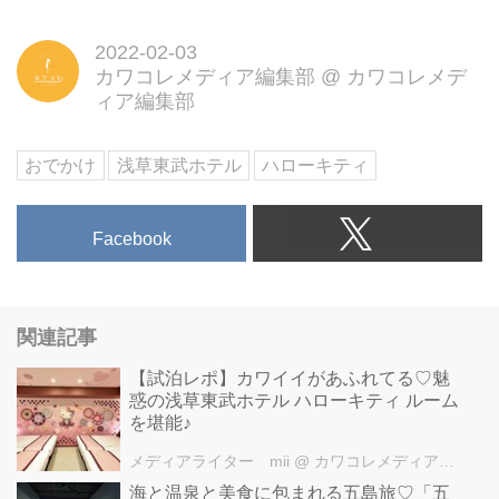
2022-02-03
カワコレメディア編集部
@
カワコレメデ
ィア編集部
おでかけ
浅草東武ホテル
ハローキティ
Facebook
関連記事
【試泊レポ】カワイイがあふれてる♡魅
惑の浅草東武ホテル ハローキティ ルーム
を堪能♪
メディアライター mii
@ カワコレメディア編集部
海と温泉と美食に包まれる五島旅♡「五