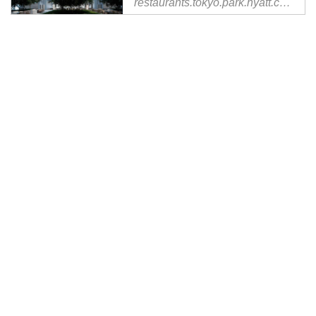
restaurants.tokyo.park.hyatt.co.jp
お昼のアフタヌーンティーやカフ
ェから夜まで、まるで劇場のよう
に光と空の変化を感じることがで
きる「ピークラウンジ」。レスト
ランクオリティのフードやドリン
クを心ゆくまでお楽しみくださ
い。