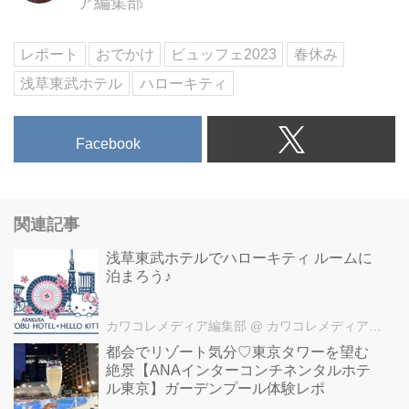
ア編集部
レポート
おでかけ
ビュッフェ2023
春休み
浅草東武ホテル
ハローキティ
Facebook
関連記事
浅草東武ホテルでハローキティ ルームに
泊まろう♪
カワコレメディア編集部
@ カワコレメディア編集部
都会でリゾート気分♡東京タワーを望む
絶景【ANAインターコンチネンタルホテ
ル東京】ガーデンプール体験レポ