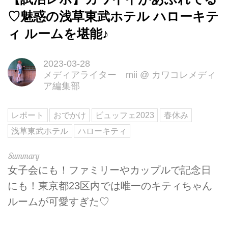
♡魅惑の浅草東武ホテル ハローキテ
ィ ルームを堪能♪
2023-03-28
メディアライター mii
@
カワコレメディ
ア編集部
レポート
おでかけ
ビュッフェ2023
春休み
浅草東武ホテル
ハローキティ
女子会にも！ファミリーやカップルで記念日
にも！東京都23区内では唯一のキティちゃん
ルームが可愛すぎた♡