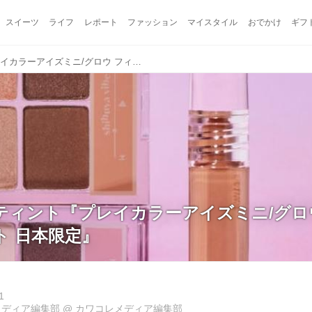
スイーツ
ライフ
レポート
ファッション
マイスタイル
おでかけ
ギフ
パレット＆ティント『プレイカラーアイズミニ/グロウ フィクシングティント 日本限定』
ティント『プレイカラーアイズミニ/グロ
ト 日本限定』
1
メディア編集部
@
カワコレメディア編集部