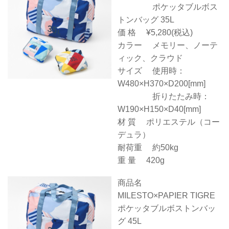
ポケッタブルボス
トンバッグ 35L
価 格 ¥5,280(税込)
カラー メモリー、ノーテ
ィック、クラウド
サイズ 使用時：
W480×H370×D200[mm]
折りたたみ時：
W190×H150×D40[mm]
材 質 ポリエステル（コー
デュラ）
耐荷重 約50kg
重 量 420g
商品名
MILESTO×PAPIER TIGRE
ポケッタブルボストンバッ
グ 45L