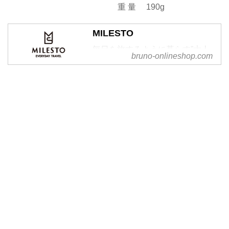
重 量 190g
MILESTO
毎日を旅するように暮らす”大人
bruno-onlineshop.com
へ向けたトラベルブランド
「MILESTO（ミレスト）」のオ
フィシャルサイト。バッグやスー
ツケース、パスポートケースな
ど、様々な旅行グッズを機能性と
普遍的なデザインでご提案。実店
舗と連動でポイントの貯まる会員
登録はこちら。初回購入500円
OFF。