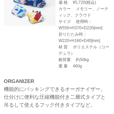
価 格 ¥5,720(税込)
カラー メモリー、ノーテ
ィック、クラウド
サイズ 使用時：
W550×H370×D220[mm]
折りたたみ時：
W220×H160×D40[mm]
材 質 ポリエステル（コー
デュラ）
耐荷重 約50kg
重 量 460g
ORGANIZER
機能的にパッキングできるオーガナイザー。
仕分けに便利な圧縮機能付き二層式タイプと
吊るして使えるフック付きタイプなど。