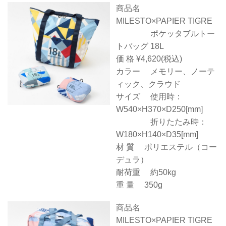
商品名
MILESTO×PAPIER TIGRE
ポケッタブルトー
トバッグ 18L
価 格 ¥4,620(税込)
カラー メモリー、ノーテ
ィック、クラウド
サイズ 使用時：
W540×H370×D250[mm]
折りたたみ時：
W180×H140×D35[mm]
材 質 ポリエステル（コー
デュラ）
耐荷重 約50kg
重 量 350g
商品名
MILESTO×PAPIER TIGRE