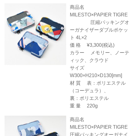
商品名
MILESTO×PAPIER TIGRE
圧縮パッキングオ
ーガナイザーダブルポケッ
ト 4L×2
価 格 ¥3,300(税込)
カラー メモリー、ノーテ
ィック、クラウド
サイズ
W300×H210×D130[mm]
材 質 表：ポリエステル
（コーデュラ）、
裏：ポリエステル
重 量 220g
商品名
MILESTO×PAPIER TIGRE
圧縮パッキングオーガナイ