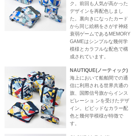
ク。前回も人気が高かった
デザインを再配色しまし
た。裏向きになったカード
から同じ絵柄をさがす神経
衰弱ゲームであるMEMORY
GAMEはシンプルな幾何学
模様とカラフルな配色で構
成されています。
NAUTIQUE(ノーティック)
海上において船舶間での通
信に利用される世界共通の
旗、国際信号旗からインス
ピレーショ ンを受けたデザ
イン。ビビッドなカラー配
色と幾何学模様が特徴で
す。