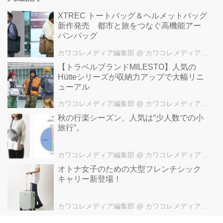
XTREC トートバッグ＆ヘルメットバッグ
新作発売 都市と旅をつなぐ高機能アー
バンバッグ
カワコレメディア編集部
@ カワコレメディア編集部
【トラベルブランドMILESTO】人気の
Hütteシリーズが収納力アップで大幅リニ
ューアル
カワコレメディア編集部
@ カワコレメディア編集部
秋の行楽シーズン、人気は“少人数での小
旅行”。
カワコレメディア編集部
@ カワコレメディア編集部
オトナ女子のための大型フレンチシック
キャリー新登場！
カワコレメディア編集部
@ カワコレメディア編集部