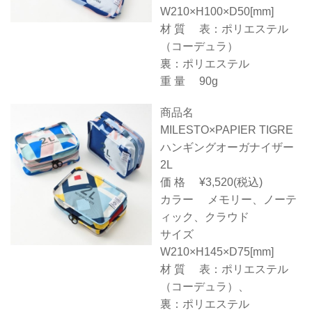
W210×H100×D50[mm]
材 質 表：ポリエステル
（コーデュラ）
裏：ポリエステル
重 量 90g
商品名
MILESTO×PAPIER TIGRE
ハンギングオーガナイザー
2L
価 格 ¥3,520(税込)
カラー メモリー、ノーテ
ィック、クラウド
サイズ
W210×H145×D75[mm]
材 質 表：ポリエステル
（コーデュラ）、
裏：ポリエステル