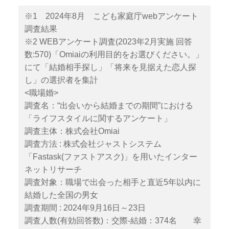
※1 2024年8月 こども家庭庁webアンケート
調査結果
※2 WEBアンケート調査(2023年2月実施 回答
数:570)「Omiaiの利用目的をお選びください。」
にて「結婚相手探し」「将来を見据えた恋人探
し」の選択者を集計
<職場婚>
調査名：“出会いから結婚までの期間”における
「ライフスタイルに関するアンケート」
調査主体：株式会社Omiai
調査方法 : 株式会社ジャストシステム
「Fastask(ファストアスク)」を用いたインター
ネットリサーチ
調査対象：職場で出会った相手と直近5年以内に
結婚した全国の男女
調査期間 : 2024年9月16日～23日
調査人数(有効回答数)：交際‐結婚：374名 幸