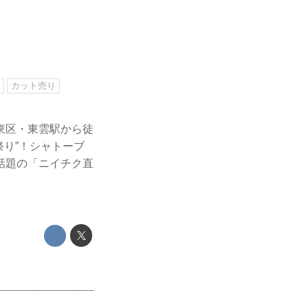
牛
カット売り
東区・東雲駅から徒
祭り”！シャトーブ
話題の「ニイチク直