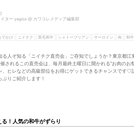
0
ター yagiza
@
カワコレメディア編集部
おでかけ
ニイチク
黒毛和牛
シャトーブリアン
サーロイン
肉
和
知る人ぞ知る「ニイチク直売会」ご存知でしょうか？東京都江
開催されるこの直売会は、毎月最終土曜日に開かれる“お肉のお
ン、ヒレなどの高級部位をお得にゲットできるチャンスです♡
っぷりご紹介します！
える！人気の和牛がずらり