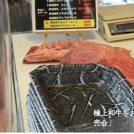
極上和牛を
売会」