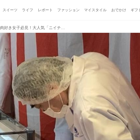
スイーツ
ライフ
レポート
ファッション
マイスタイル
おでかけ
ギフ
極上和牛をお得にゲット♡肉好き女子必見！大人気「ニイチク直売会」