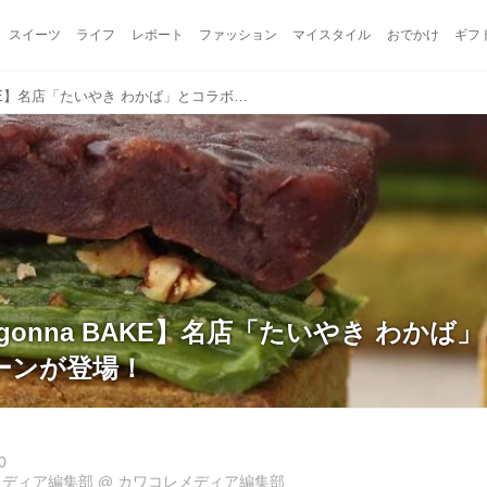
スイーツ
ライフ
レポート
ファッション
マイスタイル
おでかけ
ギフ
【BAKERS gonna BAKE】名店「たいやき わかば」とコラボした新作スコーンが登場！
S gonna BAKE】名店「たいやき わか
ーンが登場！
0
メディア編集部
@
カワコレメディア編集部