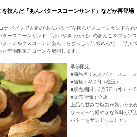
こを挟んだ「あんバタースコーンサンド」などが再登場
ゴナ ベイクで人気の“あんバター”を挟んだスコーンサンドを
バタースコーンサンド 『たいやき わかば』のあんこ＆フラン
バターミルクスコーンにあんこをぎっしり詰め込んだ「『たいや
った季節限定スコーンを展開します。
季節限定
■商品名：あんバタースコー
■価格：490円（税込）
■販売期間：3月5日（水）～ 
■販売店舗：全店
上品な甘みで塩気が効いたわ
リーミーで軽やかな風味が広
バターをサンドしました。