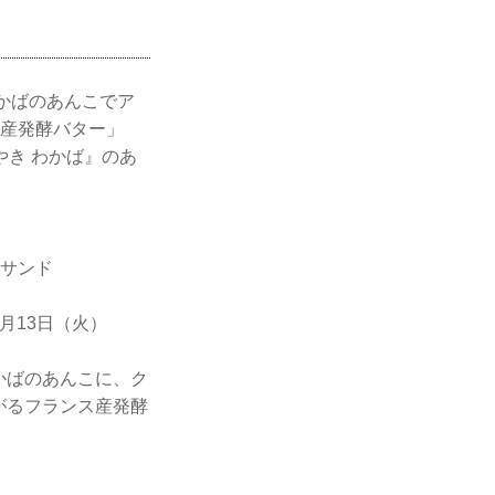
わかばのあんこでア
ス産発酵バター」
き わかば』のあ
ンサンド
5月13日（火）
かばのあんこに、ク
がるフランス産発酵