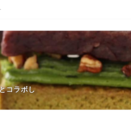
ト
ば」とコラボし