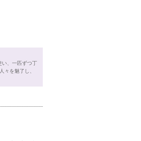
使い、一匹ずつ丁
の人々を魅了し、