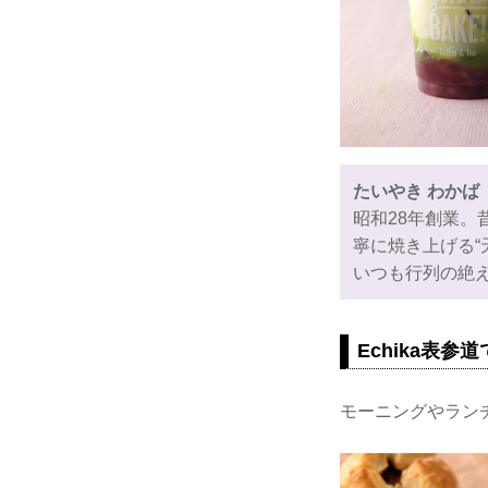
たいやき わかば
昭和28年創業
寧に焼き上げる“
いつも行列の絶
Echika表
モーニングやラン