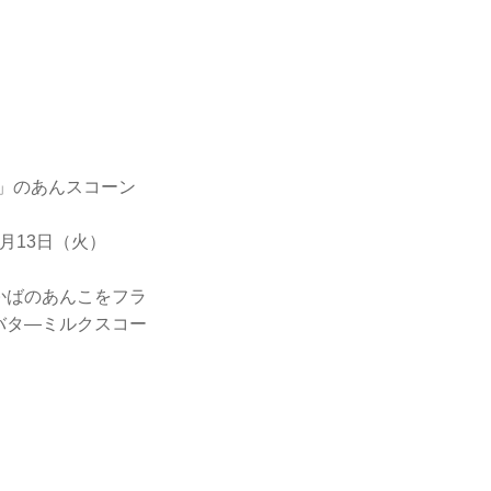
ば」のあんスコーン
5月13日（火）
かばのあんこをフラ
バタ―ミルクスコー