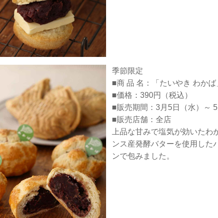
季節限定
■商 品 名：「たいやき わか
■価格：390円（税込）
■販売期間：3月5日（水）～ 
■販売店舗：全店
上品な甘みで塩気が効いたわ
ンス産発酵バターを使用した
ンで包みました。