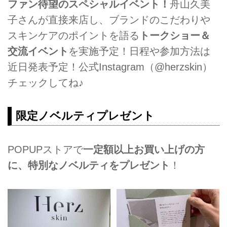
ファン待望のスペシャルイベント！
舟山久美
子さんが直接来店し、ブランドのこだわりや
スキンケアのポイントを語る
トークショー＆
交流イベント
を実施予定！日程や参加方法は
近日発表予定！公式Instagram（@herzskin）
チェックしてね♪
限定ノベルティプレゼント
POPUPストアで
一定額以上お買い上げの方
に、特別なノベルティをプレゼント
！