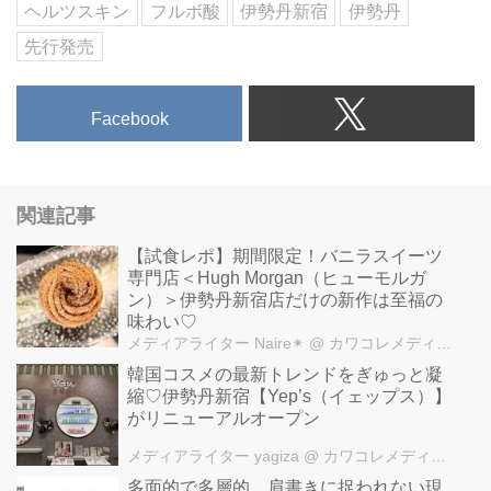
ヘルツスキン
フルボ酸
伊勢丹新宿
伊勢丹
先行発売
Facebook
関連記事
【試食レポ】期間限定！バニラスイーツ
専門店＜Hugh Morgan（ヒューモルガ
ン）＞伊勢丹新宿店だけの新作は至福の
味わい♡
メディアライター Naire✴︎
@ カワコレメディア編集部
韓国コスメの最新トレンドをぎゅっと凝
縮♡伊勢丹新宿【Yep’s（イェップス）】
がリニューアルオープン
メディアライター yagiza
@ カワコレメディア編集部
多面的で多層的、肩書きに捉われない現