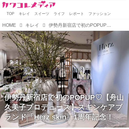
TOP
キレイ
スイーツ
ライフ
レポート
ファッション
HOME
キレイ
伊勢丹新宿店で初のPOPUP♡【舟山久美子プロデュース】スキンケアブランド「Herz skin」1周年記念！
伊勢丹新宿店で初のPOPUP♡【舟山
久美子プロデュース】スキンケアブ
ランド「Herz skin」1周年記念！