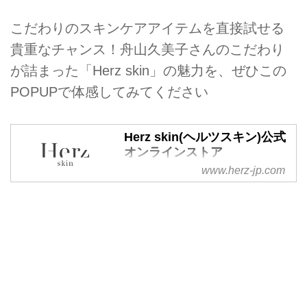
こだわりのスキンケアアイテムを直接試せる
貴重なチャンス！舟山久美子さんのこだわり
が詰まった「Herz skin」の魅力を、ぜひこの
POPUPで体感してみてください
Herz skin(ヘルツスキン)公式
オンラインストア
www.herz-jp.com
肌から、心と暮らしをすこやか
に。
「フルボ酸」による肌悩みを寄せ
付けず、美しさの土台を育むスキ
ンケアブランドです。