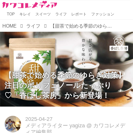
TOP
キレイ
スイーツ
ライフ
レポート
ファッション
HOME
ライフ
【甜茶で始める季節のゆらぎ対策】注目のポリフェノールたっぷり♡「香ばし茶房」から新登場！
【甜茶で始める季節のゆらぎ対策】
注目のポリフェノールたっぷり
♡「香ばし茶房」から新登場！
2025-04-27
メディアライター yagiza
@
カワコレメデ
ィア編集部