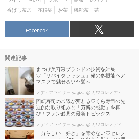
ライフ
キレイ
レポート
甜茶
レバンテ
香ばし茶房
花粉症
お茶
機能茶
茶
Facebook
関連記事
まつげ美容液ブランドの技術を結集
♡「リバイタラッシュ」発の多機能ヘア
マスクで魅せるツヤ髪へ
メディアライター yagiza
@ カワコレメディア編集部
回転寿司の常識が変わる♡くら寿司の先
進的な取り組みと「万博の感動」を再
び！ファン必見の最新トピックス
メディアライター yagiza
@ カワコレメディア編集部
自分らしい「好き」を諦めない♡セレク