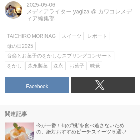
2025-05-06
メディアライター yagiza
@
カワコレメデ
ィア編集部
TAICHIRO MORINAG
スイーツ
レポート
母の日2025
音楽とお菓子のをかしなスプリングコンサート
をかし
森永製菓
森永
お菓子
味覚
Facebook
関連記事
今が一番！旬の”桃”を食べ逃さないため
の、絶対おすすめピーチスイーツ５選♡