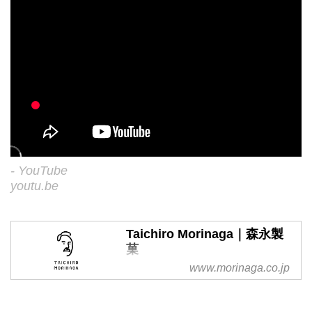
- YouTube
youtu.be
Taichiro Morinaga｜森永製
菓
www.morinaga.co.jp
“お菓子をこえる、『をかし』な
体験” をみなさまにお届けする
べく、TAICHIRO MORINAGAシ