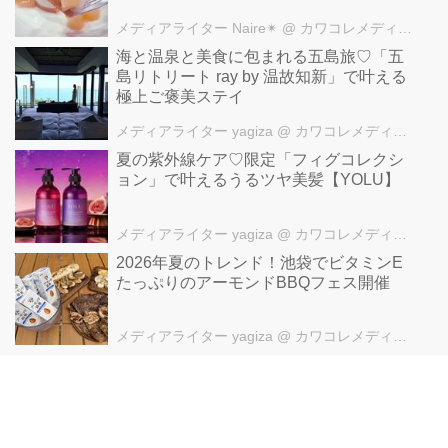
メディアライター Naire✴︎
@ カワコレメディア編集部
海と温泉と美食に包まれる五島旅♡「五
島リトリート ray by 温故知新」で叶える
極上ご褒美ステイ
メディアライター yagiza
@ カワコレメディア編集部
夏の紫外線ケア♡限定「フィグコレクシ
ョン」で叶えるうるツヤ美髪【YOLU】
メディアライター yagiza
@ カワコレメディア編集部
2026年夏のトレンド！池袋でビタミンE
たっぷりのアーモンドBBQフェス開催
メディアライター yagiza
@ カワコレメディア編集部