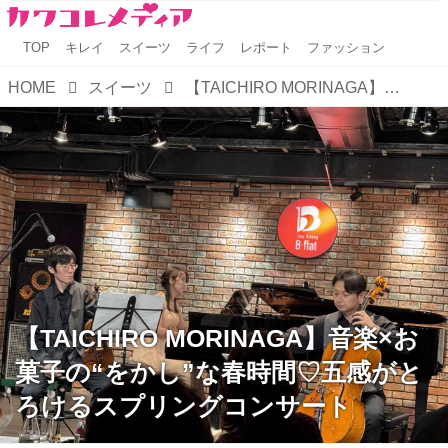
TOP
キレイ
スイーツ
ライフ
レポート
ファッション
HOME
スイーツ
【TAICHIRO MORINAGA】音楽×お菓子の“をかし”な春時間♡五感がとろけるスプリングコンサート
【TAICHIRO MORINAGA】音楽×お
菓子の“をかし”な春時間♡五感がと
ろけるスプリングコンサート