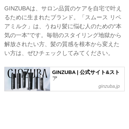
GINZUBAは、サロン品質のケアを自宅で叶え
るために生まれたブランド。「スムース リペ
アミルク」は、うねり髪に悩む人のための“本
気の一本”です。毎朝のスタイリング地獄から
解放されたい方、髪の質感を根本から変えた
い方は、ぜひチェックしてみてください。
GINZUBA | 公式サイト&スト
ア
ginzuba.jp
GINZUBAは「美を研ぐ。」とい
うコンセプトのもと、時間を惜し
まない至高のヘアケアを提供する
ブランドです。普通のヘアケアで
は、満足できない。そんなあなた
のためのブランドです。ひと手間
で、あなたの髪は見違える。至高