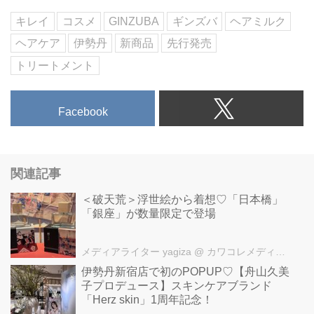
キレイ
コスメ
GINZUBA
ギンズバ
ヘアミルク
ヘアケア
伊勢丹
新商品
先行発売
トリートメント
Facebook
関連記事
＜破天荒＞浮世絵から着想♡「日本橋」
「銀座」が数量限定で登場
メディアライター yagiza
@ カワコレメディア編集部
伊勢丹新宿店で初のPOPUP♡【舟山久美
子プロデュース】スキンケアブランド
「Herz skin」1周年記念！