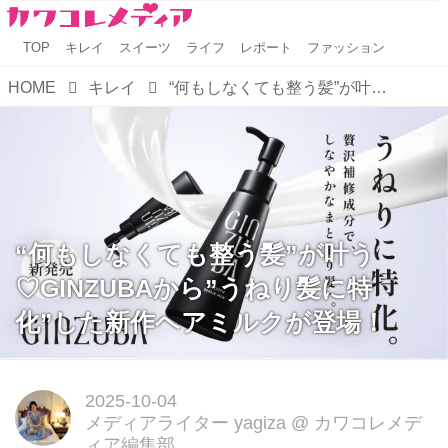
TOP
キレイ
スイーツ
ライフ
レポート
ファッション
HOME
キレイ
“何もしなくても整う髪”が叶う♡GINZUBAから”うねり髪に特化”した新作ヘアミルクが登場！
“何もしなくても整う髪”が叶う
♡GINZUBAから”うねり髪に特
化”した新作ヘアミルクが登場！
2025-10-04
メディアライター yagiza
@
カワコレメデ
ィア編集部