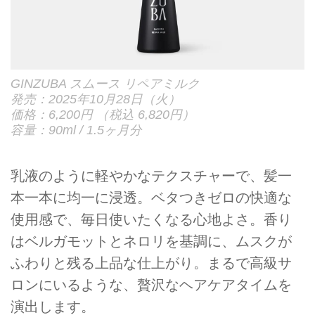
GINZUBA スムース リペアミルク
発売：2025年10月28日（火）
価格：6,200円 （税込 6,820円）
容量：90ml / 1.5ヶ月分
乳液のように軽やかなテクスチャーで、髪一
本一本に均一に浸透。ベタつきゼロの快適な
使用感で、毎日使いたくなる心地よさ。香り
はベルガモットとネロリを基調に、ムスクが
ふわりと残る上品な仕上がり。まるで高級サ
ロンにいるような、贅沢なヘアケアタイムを
演出します。