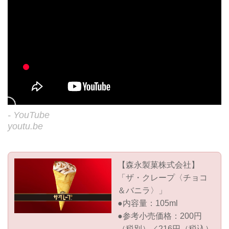
- YouTube
youtu.be
【森永製菓株式会社】
「ザ・クレープ〈チョコ
＆バニラ〉」
●内容量：105ml
●参考小売価格：200円
（税別）／216円（税込）