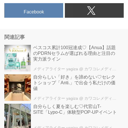
Facebook
関連記事
ベスコス累計100冠達成♡【Anua】話題
のPDRNセラムが選ばれる理由と注目の
実力派ライン
メディアライター yagiza
@ カワコレメディア編集部
自分らしい「好き」を諦めない♡セレク
トショップ「Anti.」で出会う私だけの価
値
メディアライター yagiza
@ カワコレメディア編集部
自分らしく夏を楽しむ♡代官山T-
SITE「Lypo-C」体験型POP-UPイベント
メディアライター yagiza
@ カワコレメディア編集部