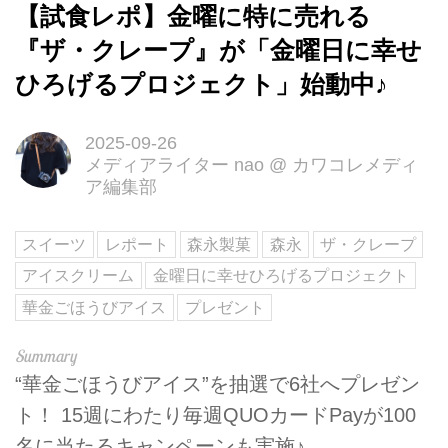
【試食レポ】金曜に特に売れる
『ザ・クレープ』が「金曜日に幸せ
ひろげるプロジェクト」始動中♪
2025-09-26
メディアライター nao
@
カワコレメディ
ア編集部
スイーツ
レポート
森永製菓
森永
ザ・クレープ
アイスクリーム
金曜日に幸せひろげるプロジェクト
華金ごほうびアイス
プレゼント
“華金ごほうびアイス”を抽選で6社へプレゼン
ト！ 15週にわたり毎週QUOカードPayが100
名に当たるキャンペーンも実施♪