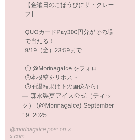
【金曜日のごほうびにザ・クレー
プ】
QUOカードPay300円分がその場
で当たる！
9/19（金）23:59まで
①
@MorinagaIce
をフォロー
②本投稿をリポスト
③抽選結果は下の画像から↓
— 森永製菓アイス公式（ティッ
ク） (@MorinagaIce)
September
19, 2025
@morinagaice post on X
x.com