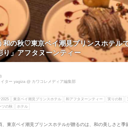
う和の秋♡東京ベイ潮見プリンスホテル
彩り」アフタヌーンティー
8
ター yagiza
@
カワコレメディア編集部
025
東京ベイ潮見プリンスホテル
和アフタヌーンティー
実りの秋
ーツの秋
ホテル
頃、東京ベイ潮見プリンスホテルが贈るのは、和の美しさと季