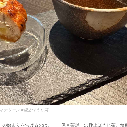
ィテリーヌ✖極上ほうじ茶
ーの始まりを告げるのは、「一保堂茶舖」の極上ほうじ茶。焙