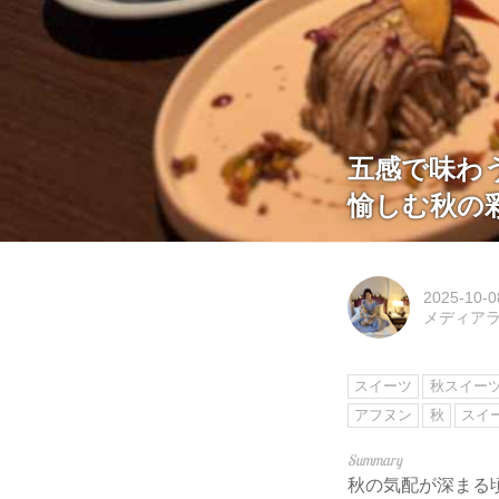
五感で味わ
愉しむ秋の
2025-10-0
メディアライ
スイーツ
秋スイーツ2
アフヌン
秋
スイ
秋の気配が深まる