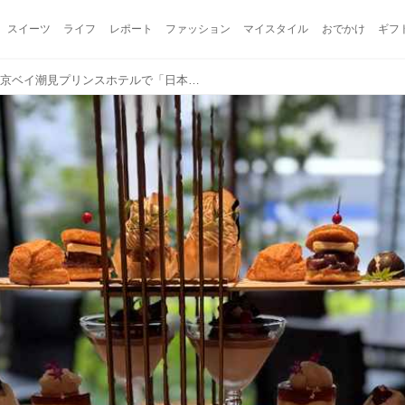
スイーツ
ライフ
レポート
ファッション
マイスタイル
おでかけ
ギフ
五感で味わう和の秋♡東京ベイ潮見プリンスホテルで「日本茶と愉しむ秋の彩り」アフタヌーンティー