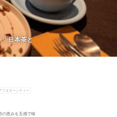
で「日本茶と
アフタヌーンティー
節の恵みを五感で味