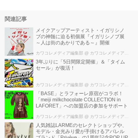
関連記事
メイクアップアーティスト・イガリシノ
ブの神髄に迫る初個展『イガリシノブ展
～人は街のあかりである～』開催
カワコレメディア編集部
@ カワコレメディア編集部
3年ぶりに「5日間限定開催」＆「タイム
セール」が復活！
カワコレメディア編集部
@ カワコレメディア編集部
「BASE」とラフォーレ原宿がコラボ！
「meiji milkchocolate COLLECTION in
LAFORET」への加盟店の参加をサポート
カワコレメディア編集部
@ カワコレメディア編集部
人気雑誌LARMEのセレクトショップや、
モデル・金光みり愛が手掛けるアパレル
ブランド「Privève」の1周年記念POP UP