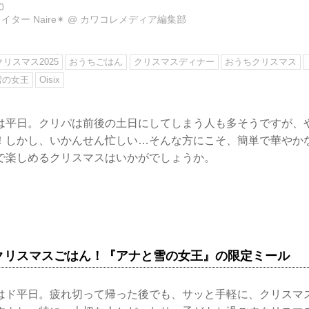
0
ター Naire✴︎
@
カワコレメディア編集部
クリスマス2025
おうちごはん
クリスマスディナー
おうちクリスマス
雪の女王
Oisix
は平日。クリパは前後の土日にしてしまう人も多そうですが、や
しかし、いかんせん忙しい…そんな方にこそ、簡単で華やかな「Ki
で楽しめるクリスマスはいかがでしょうか。
クリスマスごはん！『アナと雪の女王』の限定ミール
はド平日。疲れ切って帰った後でも、サッと手軽に、クリスマ