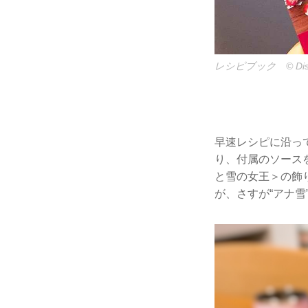
レシピブック ©︎ Dis
早速レシピに沿っ
り、付属のソース
と雪の女王＞の飾
が、さすが“アナ