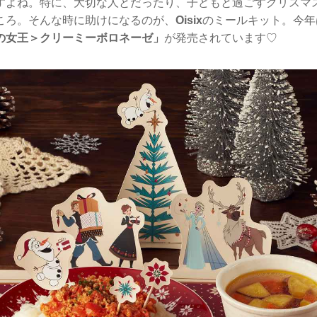
すよね。特に、大切な人とだったり、子どもと過ごすクリスマ
ころ。そんな時に助けになるのが、
Oisix
のミールキット。今年
の女王＞クリーミーボロネーゼ」
が発売されています♡