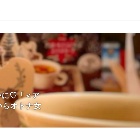
ト
やかに♡「＜ア
からオトナ女