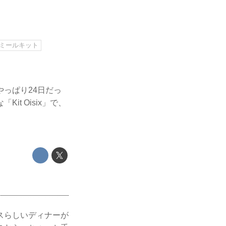
ミールキット
っぱり24日だっ
t Oisix」で、
スらしいディナーが