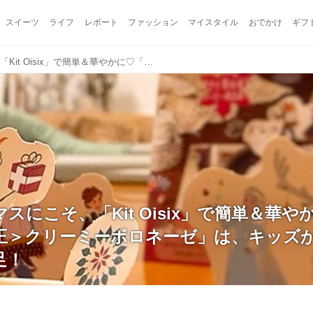
スイーツ
ライフ
レポート
ファッション
マイスタイル
おでかけ
ギフ
平日クリスマスにこそ、「Kit Oisix」で簡単＆華やかに♡「＜アナと雪の女王＞クリーミーボロネーゼ」は、キッズからオトナ女子まで大満足！
スにこそ、「Kit Oisix」で簡単＆華
王＞クリーミーボロネーゼ」は、キッズ
足！