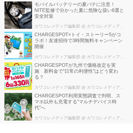
モバイルバッテリーの夏バテに注意！
NITE監修で分かった夏に危険な扱い6選と
安全対策
カワコレメディア編集部
@ カワコレメディア編集部
CHARGESPOT×トイ・ストーリー5がコ
ラボ！友達招待で3時間無料キャンペーン
開催
カワコレメディア編集部
@ カワコレメディア編集部
CHARGESPOTが九州で価格改定を実
施 新料金で“日常の利便性”はどう変わ
る？
カワコレメディア編集部
@ カワコレメディア編集部
CHARGESPOT利用実態調査で判明、ス
マホ以外も充電する“マルチデバイス時
代”へ
カワコレメディア編集部
@ カワコレメディア編集部