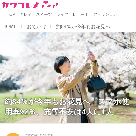
TOP
キレイ
スイーツ
ライフ
レポート
ファッション
HOME
おでかけ
約84％が今年もお花見へ スマホ使用率92％、充電不安は4人に1人
約84％が今年もお花見へ スマホ使
用率92％、充電不安は4人に1人
2026-03-08