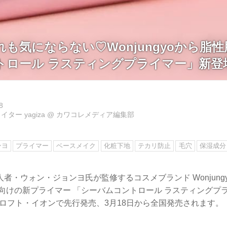
も気にならない♡Wonjungyoから脂
トロール ラスティングプライマー」新登
8
ター yagiza
@
カワコレメディア編集部
ンヨ
プライマー
ベースメイク
化粧下地
テカリ防止
毛穴
保湿成分
者・ウォン・ジョンヨ氏が監修するコスメブランド Wonjung
向けの新プライマー 「シーバムコントロール ラスティングプ
よりロフト・イオンで先行発売、3月18日から全国発売されます。