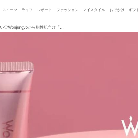
スイーツ
ライフ
レポート
ファッション
マイスタイル
おでかけ
ギフ
テカリも崩れも気にならない♡Wonjungyoから脂性肌向け「シーバムコントロール ラスティングプライマー」新登場