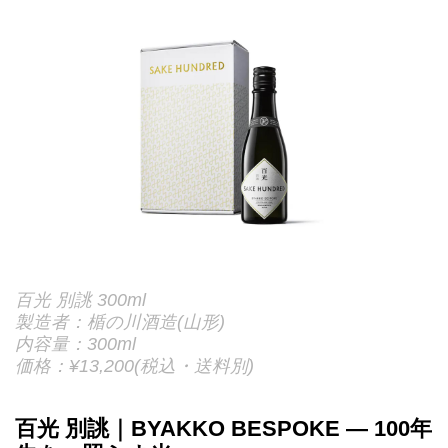
百光 別誂 300ml
製造者：楯の川酒造(⼭形)
内容量：300ml
価格：¥13,200(税込・送料別)
百光 別誂｜BYAKKO BESPOKE — 100年