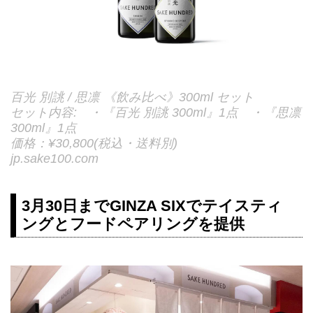
百光 別誂 / 思凛 《飲み比べ》300ml セット
セット内容: ・『百光 別誂 300ml』1点 ・『思凛
300ml』1点
価格：¥30,800(税込・送料別)
jp.sake100.com
3月30日までGINZA SIXでテイスティ
ングとフードペアリングを提供