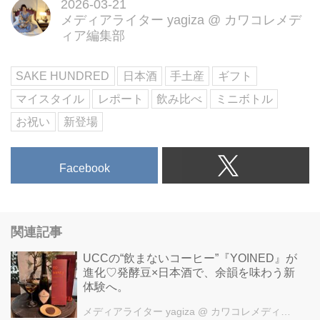
2026-03-21
メディアライター yagiza
@
カワコレメデ
ィア編集部
SAKE HUNDRED
日本酒
手土産
ギフト
マイスタイル
レポート
飲み比べ
ミニボトル
お祝い
新登場
Facebook
関連記事
UCCの“飲まないコーヒー”『YOINED』が
進化♡発酵豆×日本酒で、余韻を味わう新
体験へ。
メディアライター yagiza
@ カワコレメディア編集部