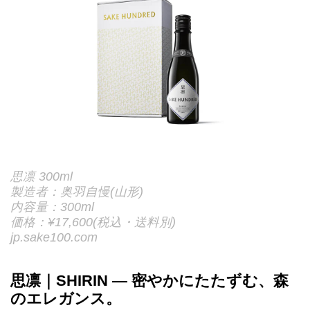
思凛 300ml
製造者：奥羽自慢(山形)
内容量：300ml
価格：¥17,600(税込・送料別)
jp.sake100.com
思凛｜SHIRIN — 密やかにたたずむ、森
のエレガンス。