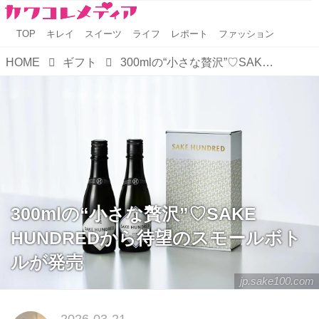
TOP
キレイ
スイーツ
ライフ
レポート
ファッション
HOME
ギフト
300mlの“小さな贅沢”♡SAKE HUNDREDから待望のスモールボトルが発売
300mlの“小さな贅沢”♡SAKE
HUNDREDから待望のスモールボト
ルが発売
jp.sake100.com
2026-03-21