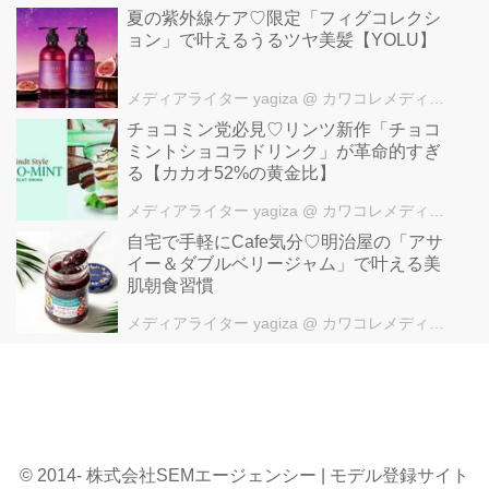
夏の紫外線ケア♡限定「フィグコレクシ
ョン」で叶えるうるツヤ美髪【YOLU】
メディアライター yagiza
@ カワコレメディア編集部
チョコミン党必見♡リンツ新作「チョコ
ミントショコラドリンク」が革命的すぎ
る【カカオ52%の黄金比】
メディアライター yagiza
@ カワコレメディア編集部
自宅で手軽にCafe気分♡明治屋の「アサ
イー＆ダブルベリージャム」で叶える美
肌朝食習慣
メディアライター yagiza
@ カワコレメディア編集部
© 2014- 株式会社SEMエージェンシー | モデル登録サイト